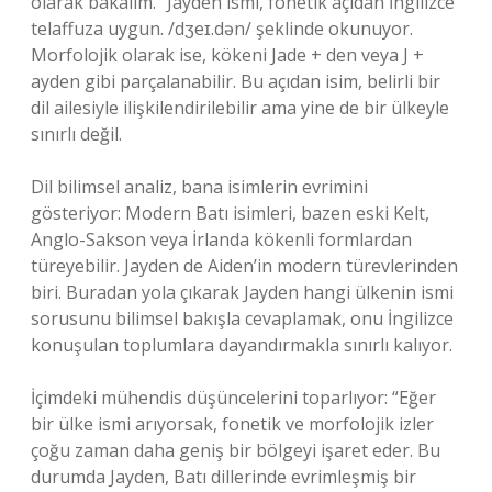
olarak bakalım.” Jayden ismi, fonetik açıdan İngilizce
telaffuza uygun. /dʒeɪ.dən/ şeklinde okunuyor.
Morfolojik olarak ise, kökeni Jade + den veya J +
ayden gibi parçalanabilir. Bu açıdan isim, belirli bir
dil ailesiyle ilişkilendirilebilir ama yine de bir ülkeyle
sınırlı değil.
Dil bilimsel analiz, bana isimlerin evrimini
gösteriyor: Modern Batı isimleri, bazen eski Kelt,
Anglo-Sakson veya İrlanda kökenli formlardan
türeyebilir. Jayden de Aiden’in modern türevlerinden
biri. Buradan yola çıkarak Jayden hangi ülkenin ismi
sorusunu bilimsel bakışla cevaplamak, onu İngilizce
konuşulan toplumlara dayandırmakla sınırlı kalıyor.
İçimdeki mühendis düşüncelerini toparlıyor: “Eğer
bir ülke ismi arıyorsak, fonetik ve morfolojik izler
çoğu zaman daha geniş bir bölgeyi işaret eder. Bu
durumda Jayden, Batı dillerinde evrimleşmiş bir