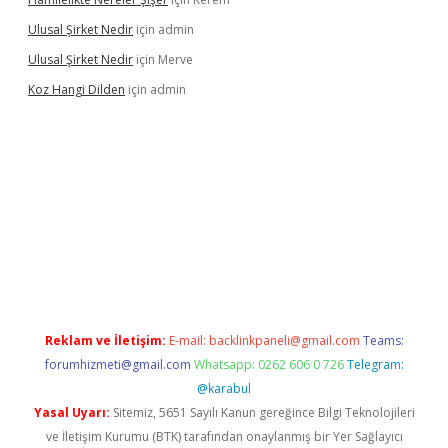
Ulusal Şirket Nedir
için
admin
Ulusal Şirket Nedir
için
Merve
Koz Hangi Dilden
için
admin
üncel
Reklam ve İletişim:
E-mail:
backlinkpaneli@gmail.com
Teams:
forumhizmeti@gmail.com
Whatsapp: 0262 606 0 726
Telegram:
@karabul
Yasal Uyarı:
Sitemiz, 5651 Sayılı Kanun gereğince Bilgi Teknolojileri
ve İletişim Kurumu (BTK) tarafından onaylanmış bir Yer Sağlayıcı