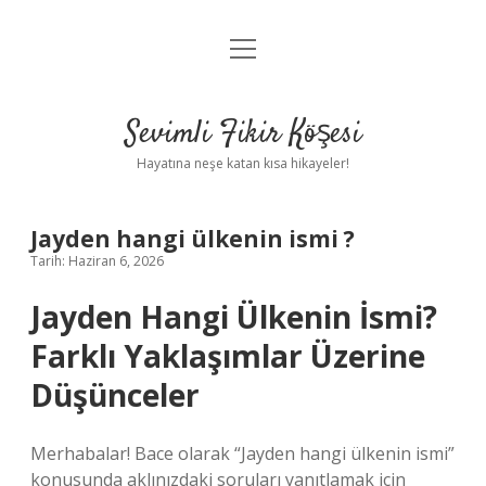
menüyü
Anasayfa
aç
Gizlilik Politikası
Sevimli Fikir Köşesi
Yasal Uyarı
Hayatına neşe katan kısa hikayeler!
Hakkımızda
Jayden hangi ülkenin ismi ?
Tarih: Haziran 6, 2026
Jayden Hangi Ülkenin İsmi?
Farklı Yaklaşımlar Üzerine
Düşünceler
Merhabalar! Bace olarak “Jayden hangi ülkenin ismi”
konusunda aklınızdaki soruları yanıtlamak için