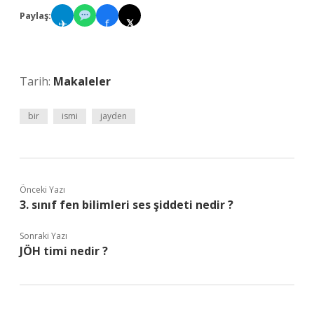
Paylaş:
✈
f
𝕏
Tarih:
Makaleler
bir
ismi
jayden
Önceki Yazı
3. sınıf fen bilimleri ses şiddeti nedir ?
Sonraki Yazı
JÖH timi nedir ?