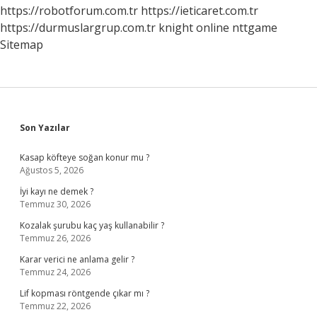
https://robotforum.com.tr
https://ieticaret.com.tr
https://durmuslargrup.com.tr
knight online
nttgame
Sitemap
Sidebar
Son Yazılar
Kasap köfteye soğan konur mu ?
Ağustos 5, 2026
İyi kayı ne demek ?
Temmuz 30, 2026
Kozalak şurubu kaç yaş kullanabilir ?
Temmuz 26, 2026
Karar verici ne anlama gelir ?
Temmuz 24, 2026
Lif kopması röntgende çıkar mı ?
Temmuz 22, 2026