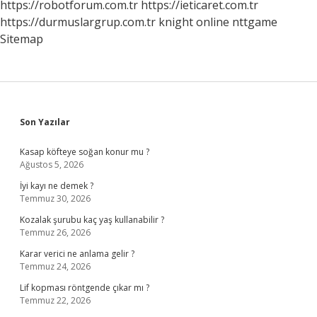
https://robotforum.com.tr
https://ieticaret.com.tr
https://durmuslargrup.com.tr
knight online
nttgame
Sitemap
Sidebar
Son Yazılar
Kasap köfteye soğan konur mu ?
Ağustos 5, 2026
İyi kayı ne demek ?
Temmuz 30, 2026
Kozalak şurubu kaç yaş kullanabilir ?
Temmuz 26, 2026
Karar verici ne anlama gelir ?
Temmuz 24, 2026
Lif kopması röntgende çıkar mı ?
Temmuz 22, 2026