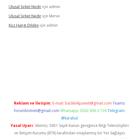
Ulusal Şirket Nedir
için
admin
Ulusal Şirket Nedir
için
Merve
Koz Hangi Dilden
için
admin
 güncel
Reklam ve İletişim:
E-mail:
backlinkpaneli@gmail.com
Teams:
forumhizmeti@gmail.com
Whatsapp: 0262 606 0 726
Telegram:
@karabul
Yasal Uyarı:
Sitemiz, 5651 Sayılı Kanun gereğince Bilgi Teknolojileri
ve İletişim Kurumu (BTK) tarafından onaylanmış bir Yer Sağlayıcı