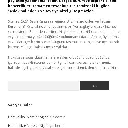
paylaşım yapılmamaktadır. Gerçek kurum ve kişiler ile isim
benzerlikleri tamamen tesadüfidir. Sitemizdeki bilgiler
taslak halindedir ve tavsiye niteliği taşımazlar.
Sitemiz, 5651 Sayılı Kanun gereğince Bilgi Teknolojileri ve İletişim
Kurumu (BTK) tarafından onaylanmış bir Yer Sağlayıcı olarak hizmet
vermektedir. Bu nedenle, sitedeki içerikleri proaktif olarak denetleme
veya araştırma yükümlülüğümüz bulunmamaktadır. Ancak, üyelerimiz
yazdıkları içeriklerin sorumluluğunu taşımakta olup, siteye üye olarak
bu sorumluluğu kabul etmiş sayılırlar.
Hukuka ve yasal düzenlemelere aykırı olduğunu düşündüğünüz
içerikleri,
backlinkpanelicomtr@gmail.com
adresine bildirmeniz
halinde, ilgili içerikler yasal süre içerisinde sitemizden kaldırılacaktır.
Arama
Son yorumlar
Hamilelikte Nereler Şişer
için
admin
Hamilelikte Nereler Şişer
için
Kerem