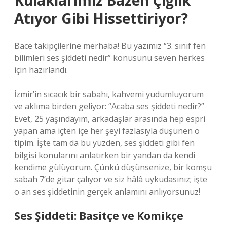
Kulaklarımız Bazen Çığlık
Atıyor Gibi Hissettiriyor?
Bace takipçilerine merhaba! Bu yazımız “3. sınıf fen
bilimleri ses şiddeti nedir” konusunu seven herkes
için hazırlandı.
İzmir’in sıcacık bir sabahı, kahvemi yudumluyorum
ve aklıma birden geliyor: “Acaba ses şiddeti nedir?”
Evet, 25 yaşındayım, arkadaşlar arasında hep espri
yapan ama içten içe her şeyi fazlasıyla düşünen o
tipim. İşte tam da bu yüzden, ses şiddeti gibi fen
bilgisi konularını anlatırken bir yandan da kendi
kendime gülüyorum. Çünkü düşünsenize, bir komşu
sabah 7’de gitar çalıyor ve siz hâlâ uykudasınız; işte
o an ses şiddetinin gerçek anlamını anlıyorsunuz!
Ses Şiddeti: Basitçe ve Komikçe