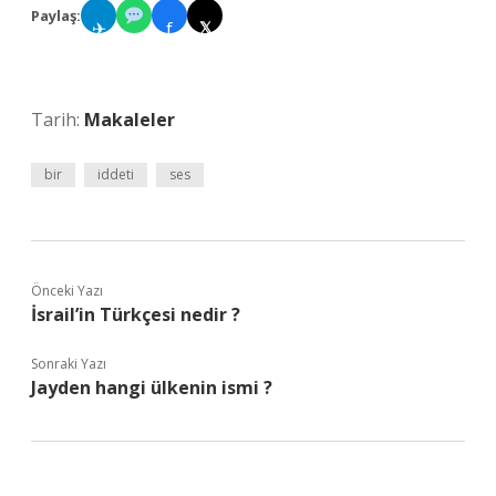
Paylaş:
✈
f
𝕏
Tarih:
Makaleler
bir
iddeti
ses
Önceki Yazı
İsrail’in Türkçesi nedir ?
Sonraki Yazı
Jayden hangi ülkenin ismi ?