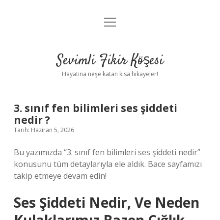
menüyü
Anasayfa
aç
Gizlilik Politikası
Sevimli Fikir Köşesi
Yasal Uyarı
Hayatına neşe katan kısa hikayeler!
Hakkımızda
3. sınıf fen bilimleri ses şiddeti
nedir ?
Tarih: Haziran 5, 2026
Bu yazımızda “3. sınıf fen bilimleri ses şiddeti nedir”
konusunu tüm detaylarıyla ele aldık. Bace sayfamızı
takip etmeye devam edin!
Ses Şiddeti Nedir, Ve Neden