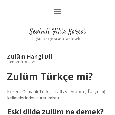
menüyü
Anasayfa
aç
Gizlilik Politikası
Sevimli Fikir Köşesi
Yasal Uyarı
Hayatına neşe katan kısa hikayeler!
Hakkımızda
Zulüm Hangi Dil
Tarih: Aralık 6, 2024
Zulüm Türkçe mi?
Kökeni. Osmanlı Türkçesi ظلم‎ ve Arapça ظُلْم‎ (ẓulm)
kelimelerinden türetilmiştir.
Eski dilde zulüm ne demek?