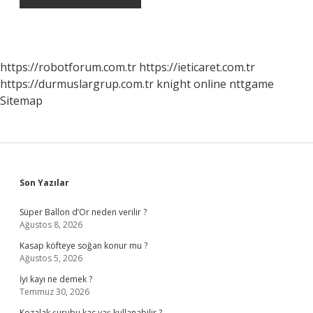
https://robotforum.com.tr
https://ieticaret.com.tr
https://durmuslargrup.com.tr
knight online
nttgame
Sitemap
Sidebar
Son Yazılar
Süper Ballon d’Or neden verilir ?
Ağustos 8, 2026
Kasap köfteye soğan konur mu ?
Ağustos 5, 2026
İyi kayı ne demek ?
Temmuz 30, 2026
Kozalak şurubu kaç yaş kullanabilir ?