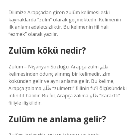
Dilimize Arapçadan giren zulüm kelimesi eski
kaynaklarda “zulm” olarak geçmektedir. Kelimenin
ilk anlamı adaletsizliktir. Bu kelimenin fiil hali
“ezmek” olarak yazılır.
Zulüm kökü nedir?
Zulüm – Nişanyan Sözlüğü. Arapça ẓulm ظلم
kelimesinden ödünç alınmış bir kelimedir, ẓlm
kökünden gelir ve aynı anlama gelir. Bu kelime,
Arapça ẓalama ظَلَمَ “zulmetti” fiilinin fuˁl ölçüsündeki
infinitif halidir. Bu fiil, Arapça ẓalima ظَلِمَ “kararttı”
fiiliyle ilişkilidir.
Zulüm ne anlama gelir?