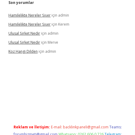
Son yorumlar
Hamilelikte Nereler Şişer
için
admin
Hamilelikte Nereler Şişer
için
Kerem
Ulusal Şirket Nedir
için
admin
Ulusal Şirket Nedir
için
Merve
Koz Hangi Dilden
için
admin
lexbet güncel
Reklam ve İletişim:
E-mail:
backlinkpaneli@gmail.com
Teams:
forumhizmeti@gmail.com
Whatsapp: 0262 606 0 726
Telegram: