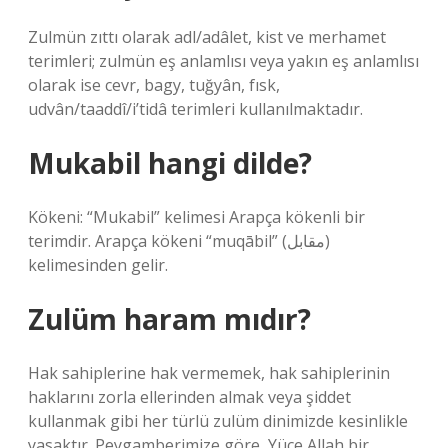
Zulmün zıttı olarak adl/adâlet, kist ve merhamet
terimleri; zulmün eş anlamlısı veya yakın eş anlamlısı
olarak ise cevr, bagy, tuğyân, fısk,
udvân/taaddî/i’tidâ terimleri kullanılmaktadır.
Mukabil hangi dilde?
Kökeni: “Mukabil” kelimesi Arapça kökenli bir
terimdir. Arapça kökeni “muqābil” (مقابل)
kelimesinden gelir.
Zulüm haram mıdır?
Hak sahiplerine hak vermemek, hak sahiplerinin
haklarını zorla ellerinden almak veya şiddet
kullanmak gibi her türlü zulüm dinimizde kesinlikle
yasaktır. Peygamberimize göre, Yüce Allah bir