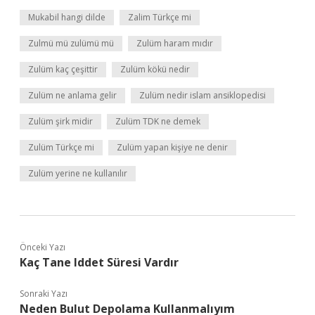
Mukabil hangi dilde
Zalim Türkçe mi
Zulmü mü zulümü mü
Zulüm haram mıdır
Zulüm kaç çeşittir
Zulüm kökü nedir
Zulüm ne anlama gelir
Zulüm nedir islam ansiklopedisi
Zulüm şirk midir
Zulüm TDK ne demek
Zulüm Türkçe mi
Zulüm yapan kişiye ne denir
Zulüm yerine ne kullanılır
Önceki Yazı
Kaç Tane Iddet Süresi Vardır
Sonraki Yazı
Neden Bulut Depolama Kullanmalıyım