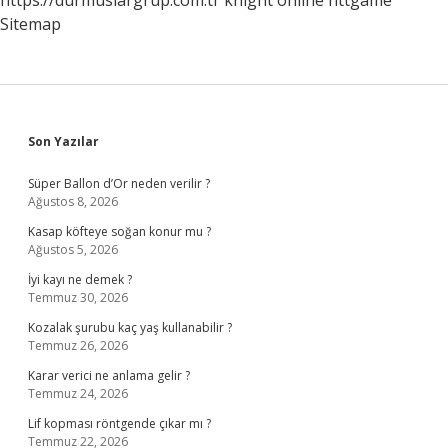
https://durmuslargrup.com.tr
knight online
nttgame
Sitemap
Sidebar
Son Yazılar
Süper Ballon d’Or neden verilir ?
Ağustos 8, 2026
Kasap köfteye soğan konur mu ?
Ağustos 5, 2026
İyi kayı ne demek ?
Temmuz 30, 2026
Kozalak şurubu kaç yaş kullanabilir ?
Temmuz 26, 2026
Karar verici ne anlama gelir ?
Temmuz 24, 2026
Lif kopması röntgende çıkar mı ?
Temmuz 22, 2026