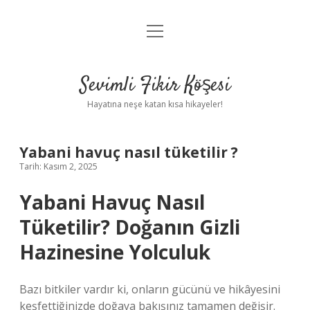
menüyü
Anasayfa
aç
Gizlilik Politikası
Sevimli Fikir Köşesi
Yasal Uyarı
Hayatına neşe katan kısa hikayeler!
Hakkımızda
Yabani havuç nasıl tüketilir ?
Tarih: Kasım 2, 2025
Yabani Havuç Nasıl
Tüketilir? Doğanın Gizli
Hazinesine Yolculuk
Bazı bitkiler vardır ki, onların gücünü ve hikâyesini
keşfettiğinizde doğaya bakışınız tamamen değişir.