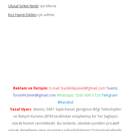
Ulusal Şirket Nedir
için
Merve
Koz Hangi Dilden
için
admin
l
Reklam ve İletişim:
E-mail:
backlinkpaneli@gmail.com
Teams:
forumhizmeti@gmail.com
Whatsapp: 0262 606 0 726
Telegram:
@karabul
Yasal Uyarı:
Sitemiz, 5651 Sayılı Kanun gereğince Bilgi Teknolojileri
ve İletişim Kurumu (BTK) tarafından onaylanmış bir Yer Sağlayıcı
olarak hizmet vermektedir. Bu nedenle, sitedeki içerikleri proaktif
olarak denetleme veya araştırma yükümlülüğümüz bulunmamaktadır.