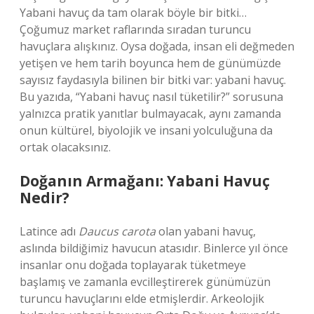
Yabani havuç da tam olarak böyle bir bitki…
Çoğumuz market raflarında sıradan turuncu
havuçlara alışkınız. Oysa doğada, insan eli değmeden
yetişen ve hem tarih boyunca hem de günümüzde
sayısız faydasıyla bilinen bir bitki var: yabani havuç.
Bu yazıda, “Yabani havuç nasıl tüketilir?” sorusuna
yalnızca pratik yanıtlar bulmayacak, aynı zamanda
onun kültürel, biyolojik ve insani yolculuğuna da
ortak olacaksınız.
Doğanın Armağanı: Yabani Havuç
Nedir?
Latince adı
Daucus carota
olan yabani havuç,
aslında bildiğimiz havucun atasıdır. Binlerce yıl önce
insanlar onu doğada toplayarak tüketmeye
başlamış ve zamanla evcilleştirerek günümüzün
turuncu havuçlarını elde etmişlerdir. Arkeolojik