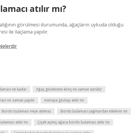
amacı atılır mı?
talığının görülmesi durumunda, ağaçların uykuda olduğu
 ile ilaçlama yapılır.
 Nelerdir
ulamacı ne kadar
Ağaç gövdesine kireç ne zaman sürülür
cı ne zaman yapılır
Asmaya göztaşı atılır mı
Bordo bulamacı neye atılmaz
Bordo bulamacı yağmurdan etkilenir mi
lamacı atılır mı
Çiçek açmış ağaca bordo bulamacı atılır mı