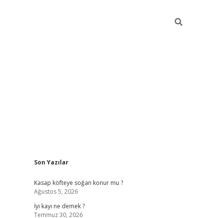
Sidebar
Son Yazılar
elexbet 
Kasap köfteye soğan konur mu ?
Ağustos 5, 2026
İyi kayı ne demek ?
Temmuz 30, 2026