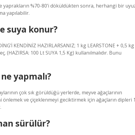
n ve yaprakların %70-80’i döküldükten sonra, herhangi bir uyu
ama yapılabilir.
re suya konur?
PUDİNG’İ KENDİNİZ HAZIRLARSANIZ; 1 kg LEARSTONE + 0,5 kg
ç. (HAZIRSA: 100 Lt SUYA 1,5 Kg) kullanılmalıdır. Bunu
n ne yapmalı?
ylarının çok sık görüldüğü yerlerde, meyve ağaçlarının
önlemek ve çiçeklenmeyi geciktirmek için ağaçların dipleri 
.
man sürülür?