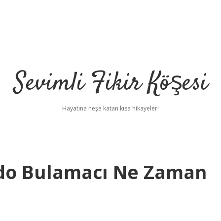
Sevimli Fikir Köşesi
Hayatına neşe katan kısa hikayeler!
do Bulamacı Ne Zaman