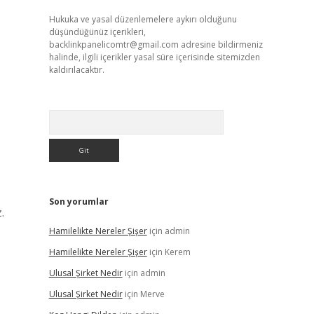
Hukuka ve yasal düzenlemelere aykırı olduğunu
düşündüğünüz içerikleri,
backlinkpanelicomtr@gmail.com
adresine bildirmeniz
halinde, ilgili içerikler yasal süre içerisinde sitemizden
kaldırılacaktır.
Arama
Son yorumlar
.
Hamilelikte Nereler Şişer
için
admin
Hamilelikte Nereler Şişer
için
Kerem
Ulusal Şirket Nedir
için
admin
Ulusal Şirket Nedir
için
Merve