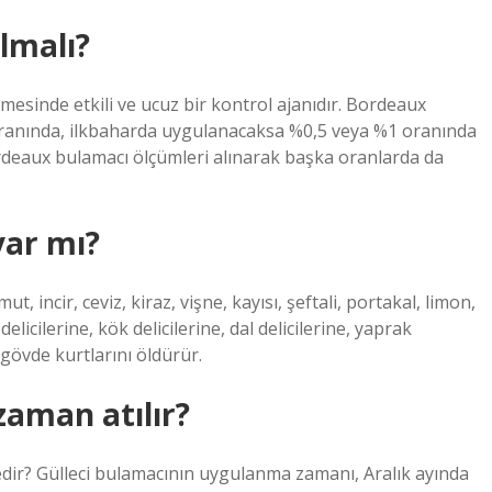
lmalı?
mesinde etkili ve ucuz bir kontrol ajanıdır. Bordeaux
anında, ilkbaharda uygulanacaksa %0,5 veya %1 oranında
rdeaux bulamacı ölçümleri alınarak başka oranlarda da
var mı?
 incir, ceviz, kiraz, vişne, kayısı, şeftali, portakal, limon,
delicilerine, kök delicilerine, dal delicilerine, yaprak
e gövde kurtlarını öldürür.
zaman atılır?
edir? Gülleci bulamacının uygulanma zamanı, Aralık ayında