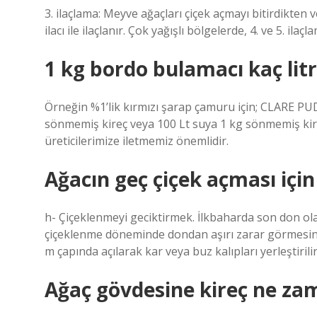
3. ilaçlama: Meyve ağaçları çiçek açmayı bitirdikte
ilacı ile ilaçlanır. Çok yağışlı bölgelerde, 4. ve 5. ilaçl
1 kg bordo bulamacı kaç lit
Örneğin %1’lik kırmızı şarap çamuru için; CLARE 
sönmemiş kireç veya 100 Lt suya 1 kg sönmemiş kire
üreticilerimize iletmemiz önemlidir.
Ağacın geç çiçek açması içi
h- Çiçeklenmeyi geciktirmek. İlkbaharda son don ola
çiçeklenme döneminde dondan aşırı zarar görmesini 
m çapında açılarak kar veya buz kalıpları yerleştirilir
Ağaç gövdesine kireç ne za