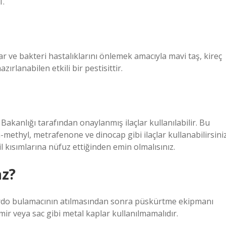
1.
 ve bakteri hastalıklarını önlemek amacıyla mavi taş, kireç
zırlanabilen etkili bir pestisittir.
akanlığı tarafından onaylanmış ilaçlar kullanılabilir. Bu
methyl, metrafenone ve dinocap gibi ilaçlar kullanabilirsiniz
l kısımlarına nüfuz ettiğinden emin olmalısınız.
az?
. Bordo bulamacının atılmasından sonra püskürtme ekipmanı
ir veya sac gibi metal kaplar kullanılmamalıdır.