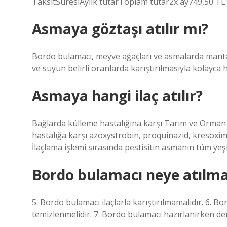
TaksitSüresiAylık tutarToplam tutar2x ay749,50 TL
Asmaya göztaşı atılır mı?
Bordo bulamacı, meyve ağaçları ve asmalarda mantar
ve suyun belirli oranlarda karıştırılmasıyla kolayca ha
Asmaya hangi ilaç atılır?
Bağlarda külleme hastalığına karşı Tarım ve Orman B
hastalığa karşı azoxystrobin, proquinazid, kresoxim-
İlaçlama işlemi sırasında pestisitin asmanın tüm yeşi
Bordo bulamacı neye atılm
5. Bordo bulamacı ilaçlarla karıştırılmamalıdır. 6
temizlenmelidir. 7. Bordo bulamacı hazırlanırken dem