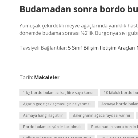
Budamadan sonra bordo bul
Yumuşak çekirdekli meyve ağaçlarında yanıklık has
dönemde budama sonrası %2’lik Burgonya sıvı gübresi
Tavsiyeli Bağlantılar:
5 Sınıf Bilişim Iletişim Araçları
Tarih:
Makaleler
1 kg bordo bulamacı kaç litre suya konur
10 kiloluk bordo b
Ağacın geç çiçek açması için ne yapmalı
Asmaya bordo bulama
Asmaya hangi ilaç atılır
Bakır çivinin ağaca faydası var mı
Bordo bulamacı yüzde kaç olmalı
Budamadan sonra bordo bu