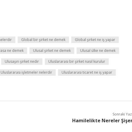
nelerdir
Global bir şirket ne demek
Global şirket ne iş yapar
iyasa ne demek
Ulusal şirket ne demek
Ulusal ülke ne demek
Ulusaşırı şirket nedir
Uluslararası bir şirket nasıl kurulur
Uluslararası işletmeler nelerdir
Uluslararası ticaret ne iş yapar
Sonraki Yaz
Hamilelikte Nereler Şişe