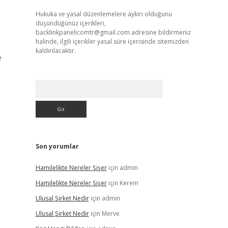
Hukuka ve yasal düzenlemelere aykırı olduğunu
düşündüğünüz içerikleri,
backlinkpanelicomtr@gmail.com
adresine bildirmeniz
halinde, ilgili içerikler yasal süre içerisinde sitemizden
kaldırılacaktır.
e
Arama
Son yorumlar
Hamilelikte Nereler Şişer
için
admin
Hamilelikte Nereler Şişer
için
Kerem
Ulusal Şirket Nedir
için
admin
Ulusal Şirket Nedir
için
Merve