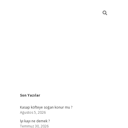
Sidebar
Son Yazılar
elexbet güncel
Kasap köfteye soğan konur mu ?
Ağustos 5, 2026
İyi kayı ne demek ?
Temmuz 30, 2026