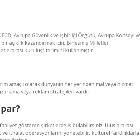
OECD, Avrupa Güvenlik ve İşbirliği Örgütü, Avrupa Konseyi v
ir açıklık kazandırmak için, Birleşmiş Milletler
lerarası kuruluş” terimini kullanmıştır.
atırım amaçlı olarak dünyanın her yerinden mal veya hizmet
azarlama veya reklam stratejileri vardır.
apar?
aaliyet gösteren şirketlerde iş bulabilirsiniz. Uluslararası
t ve ithalat operasyonlarını yönetebilir, kültürel farklılıklarla