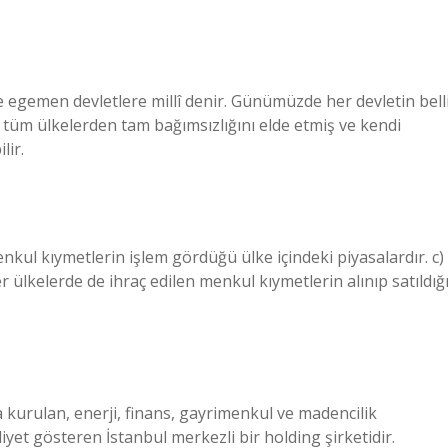
 egemen devletlere millî denir. Günümüzde her devletin bell
ğer tüm ülkelerden tam bağımsızlığını elde etmiş ve kendi
lir.
enkul kıymetlerin işlem gördüğü ülke içindeki piyasalardır. c)
er ülkelerde de ihraç edilen menkul kıymetlerin alınıp satıldığ
 kurulan, enerji, finans, gayrimenkul ve madencilik
liyet gösteren İstanbul merkezli bir holding şirketidir.