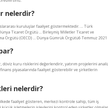
rebilirsiniz.
r nelerdir?
slararası kuruluşlar faaliyet göstermektedir. … Türk
Dünya Ticaret Örgütü … Birleşmiş Milletler Ticaret ve
lkınma Örgütü (OECD) … Dünya Gümrük Örgütü6 Temmuz 2021
apar?
r, döviz kuru risklerini değerlendirir, yatırım projelerini anali
inans piyasalarında faaliyet gösterebilir ve şirketlerin
leri nelerdir?
 ülkede faaliyet gösteren, merkezi kontrole sahip, tüm iş
eki küçük işletmelerin işlevlerini kontrol eden şirketler olmalar