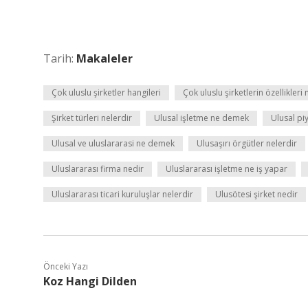
Tarih:
Makaleler
Çok uluslu şirketler hangileri
Çok uluslu şirketlerin özellikleri 
Şirket türleri nelerdir
Ulusal işletme ne demek
Ulusal p
Ulusal ve uluslararasi ne demek
Ulusaşırı örgütler nelerdir
Uluslararası firma nedir
Uluslararası işletme ne iş yapar
Uluslararası ticari kuruluşlar nelerdir
Ulusötesi şirket nedir
Önceki Yazı
Koz Hangi Dilden