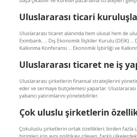
başa çıkabilir ve küresel pazarlama stratejileri gelişti
Uluslararası ticari kuruluşla
Uluslararası ticaret alanında hem ulusal hem de ulu
Eximbank. … Dış Ekonomik İlişkiler Kurulu (DEİK) … 
Kalkınma Konferansı … Ekonomik İşbirliği ve Ka
Uluslararası ticaret ne iş y
Uluslararası şirketlerin finansal stratejilerini yöneti
eder ve sermaye bütçelemesi yaparlar. Uluslararası f
yabancı yatırımlarını yönetebilirler.
Çok uluslu şirketlerin özellik
Çokuluslu şirketlerin ortak özellikleri; birden fazla
birimleri için aynı politikayı izleyen, farklı ülkelerd