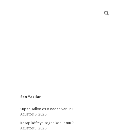
Sidebar
Son Yazılar
elexbet güncel
Süper Ballon d’Or neden verilir ?
Ağustos 8, 2026
Kasap köfteye soğan konur mu ?
Ağustos 5, 2026