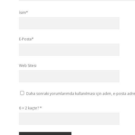
İsim*
E-Posta*
Web Sitesi
Daha sonraki yorumlarımda kullanılması için adım, e-posta adres
6 + 2 kaçtır?
*