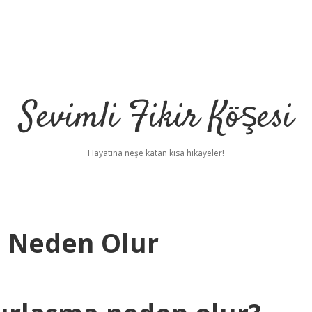
Sevimli Fikir Köşesi
Hayatına neşe katan kısa hikayeler!
ı Neden Olur