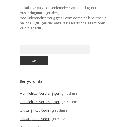
Hukuka ve yasal düzenlemelere aykırı olduğunu
düşündüğünüz içerikleri,
backlinkpanelicomtr@gmail.com
adresine bildirmeniz
halinde, ilgili içerikler yasal süre içerisinde sitemizden
kaldırılacaktır.
Arama
Son yorumlar
Hamilelikte Nereler Şişer
için
admin
Hamilelikte Nereler Şişer
için
Kerem
Ulusal Şirket Nedir
için
admin
Ulusal Şirket Nedir
için
Merve