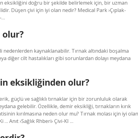
n eksikliğini doğru bir şekilde belirlemek için, bir uzman
dir. Düşen çivi için iyi olan nedir? Medical Park ›Çıplak-
-…
 olur?
tli nedenlerden kaynaklanabilir. Tırnak altındaki boşalma
veya diğer cilt hastalıkları gibi sorunlardan dolayı meydana
n eksikliğinden olur?
çerik, güçlü ve sağlıklı tırnaklar için bir zorunluluk olarak
ydana gelebilir. Özellikle, demir eksikliği, tırnakların kırık
isinin kırılmasına neden olur mu? Tırnak molası için iyi ola
 … Anıt ›Sağlık Rhberi› Çivi-KI …
lerdir?