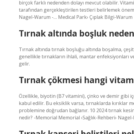
birçok farklı nedenden dolayı mevcut olabilir. Vitami
tarafından gerçekleştirilen testleri belirlemek önemli
Nagel-Warum -… Medical Park› Çıplak Bilgi-Warum 
Tırnak altında boşluk neden
Tırnak altında tırnak boşluğu altında boşalma, çeşi
genellikle tırnakların ihlali, mantar enfeksiyonları 
gelir.
Tırnak çökmesi hangi vitami
Özellikle, biyotin (B7 vitamini), çinko ve demir gibi i
kabul edilir. Bu eksiklik varsa, tırnaklarda kırıklar me
problemine doğrudan bağlanır. 10 2024 tırnak kesint
nedir? -Memorial Memorial ›Sağlık-Rehberi› Nagel-Ki
Tırnak kanseri belirtileri ne