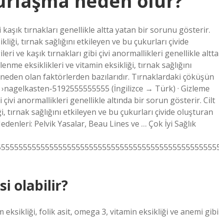
urlaşma neden olur?
 kaşık tırnakları genellikle altta yatan bir sorunu gösterir.
ikliği, tırnak sağlığını etkileyen ve bu çukurları çivide
eri ve kaşık tırnakları gibi çivi anormallikleri genellikle altta
nme eksiklikleri ve vitamin eksikliği, tırnak sağlığını
 neden olan faktörlerden bazılarıdır. Tırnaklardaki çöküşün
ğlık ›nagelkasten-5192555555555 (İngilizce → Türk) · Gizleme
 çivi anormallikleri genellikle altında bir sorun gösterir. Cilt
ği, tırnak sağlığını etkileyen ve bu çukurları çivide oluşturan
edenleri: Pelvik Yasalar, Beau Lines ve … Çok İyi Sağlık
55555555555555555555555555555555555555555555555555
i olabilir?
 eksikliği, folik asit, omega 3, vitamin eksikliği ve anemi gibi