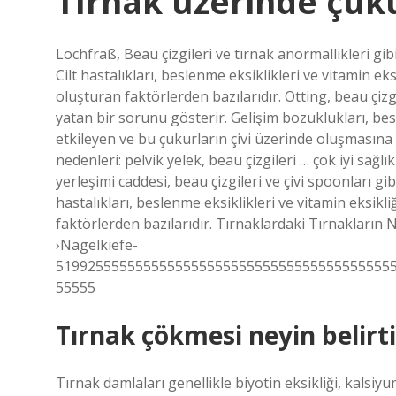
Tırnak üzerinde çuk
Lochfraß, Beau çizgileri ve tırnak anormallikleri gibi
Cilt hastalıkları, beslenme eksiklikleri ve vitamin eks
oluşturan faktörlerden bazılarıdır. Otting, beau çizgil
yatan bir sorunu gösterir. Gelişim bozuklukları, besle
etkileyen ve bu çukurların çivi üzerinde oluşmasına
nedenleri: pelvik yelek, beau çizgileri … çok iyi sa
yerleşimi caddesi, beau çizgileri ve çivi spoonları gibi
hastalıkları, beslenme eksiklikleri ve vitamin eksikli
faktörlerden bazılarıdır. Tırnaklardaki Tırnakların N
›Nagelkiefe-
519925555555555555555555555555555555555555
55555
Tırnak çökmesi neyin belirtis
Tırnak damlaları genellikle biyotin eksikliği, kalsiyum