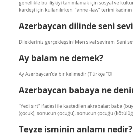
genellikle bu ilişkiyi tanımlamak için sosyal ve kültü
kardeşi için kullanılırken, “anne -law” terimi kadının
Azerbaycan dilinde seni se
Dilekleriniz gerçekleşsin! Mən sival sevirəm. Seni
Ay balam ne demek?
Ay Azerbaycan’da bir kelimedir (Türkçe “O!
Azerbaycan babaya ne deni
“Yedi sırt” ifadesi ile kastedilen akrabalar: baba (b
(çocuk), sonucun çocuğu), sonucun çocuğu (kötülüğ
Teyze isminin anlamı nedir?