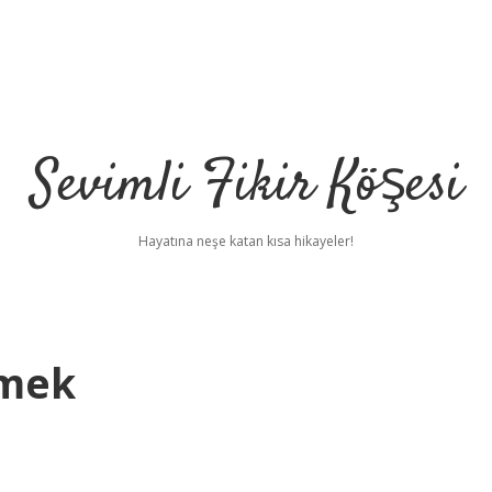
Sevimli Fikir Köşesi
Hayatına neşe katan kısa hikayeler!
emek