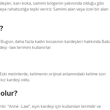
rdeşler, karı-koka, samimi bölgenin yakınında olduğu gibi.
ya rahatsızlığa tepki veririz. Samimi alan veya özel bir alan
?
m! Bugün, daha fazla kadın kocasının kardeşleri hakkında Bab
şi -law terimini kullanırlar.
 Eski metinlerde, kelimenin orijinal anlamındaki kelime son
kız kardeşi oldu.
olur?
ır. “Anne -Law”, eşin kardeşi için kullanılan terimdir ve