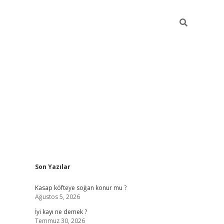
Sidebar
Son Yazılar
elexbet 
Kasap köfteye soğan konur mu ?
Ağustos 5, 2026
İyi kayı ne demek ?
Temmuz 30, 2026