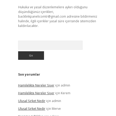
Hukuka ve yasal düzenlemelere aykırı olduğunu
düşündüğünüz içerikleri,
backlinkpanelicomtr@gmail.com
adresine bildirmeniz
halinde, ilgili içerikler yasal süre içerisinde sitemizden
kaldırılacaktır.
Arama
Son yorumlar
Hamilelikte Nereler Şişer
için
admin
Hamilelikte Nereler Şişer
için
Kerem
Ulusal Şirket Nedir
için
admin
Ulusal Şirket Nedir
için
Merve