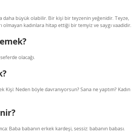
aha büyük olabilir. Bir kişi bir teyzenin yeğenidir. Teyze,
ı olmayan kadınlara hitap ettiği bir temyiz ve saygı vaadidir.
 demek?
 seferde olacağı.
k?
Erkek Kişi: Neden böyle davranıyorsun? Sana ne yaptım? Kadın
nir?
mca: Baba babanın erkek kardeşi, sessiz: babanın babası.