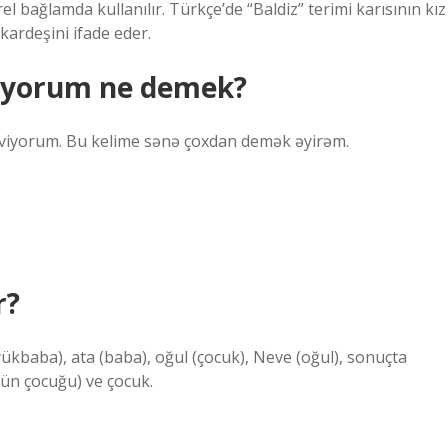
rel bağlamda kullanılır. Türkçe’de “Baldiz” terimi karısının kız
 kardeşini ifade eder.
viyorum ne demek?
 seviyorum. Bu kelime sənə çoxdan demək əyirəm.
r?
üyükbaba), ata (baba), oğul (çocuk), Neve (oğul), sonuçta
ün çocuğu) ve çocuk.