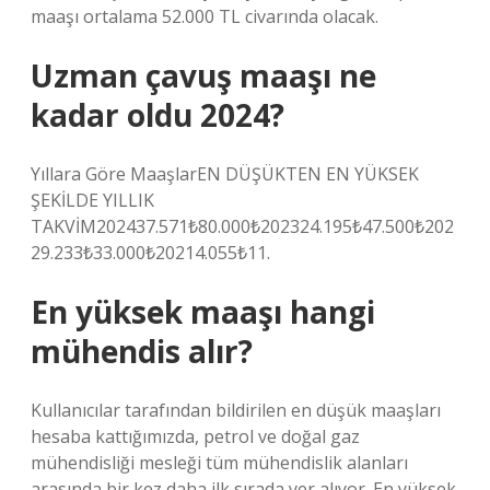
maaşı ortalama 52.000 TL civarında olacak.
Uzman çavuş maaşı ne
kadar oldu 2024?
Yıllara Göre MaaşlarEN DÜŞÜKTEN EN YÜKSEK
ŞEKİLDE YILLIK
TAKVİM202437.571₺80.000₺202324.195₺47.500₺202
29.233₺33.000₺20214.055₺11.
En yüksek maaşı hangi
mühendis alır?
Kullanıcılar tarafından bildirilen en düşük maaşları
hesaba kattığımızda, petrol ve doğal gaz
mühendisliği mesleği tüm mühendislik alanları
arasında bir kez daha ilk sırada yer alıyor. En yüksek