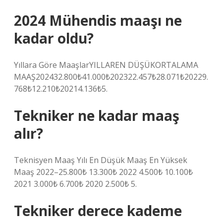
2024 Mühendis maaşı ne
kadar oldu?
Yıllara Göre MaaşlarYILLAREN DÜŞÜKORTALAMA
MAAŞ202432.800₺41.000₺202322.457₺28.071₺20229.
768₺12.210₺20214.136₺5.
Tekniker ne kadar maaş
alır?
Teknisyen Maaş Yılı En Düşük Maaş En Yüksek
Maaş 2022–25.800₺ 13.300₺ 2022 4.500₺ 10.100₺
2021 3.000₺ 6.700₺ 2020 2.500₺ 5.
Tekniker derece kademe