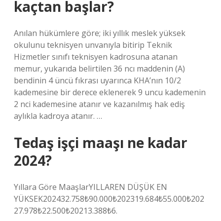
kaçtan başlar?
Anılan hükümlere göre; iki yıllık meslek yüksek
okulunu teknisyen unvanıyla bitirip Teknik
Hizmetler sınıfı teknisyen kadrosuna atanan
memur, yukarıda belirtilen 36 ncı maddenin (A)
bendinin 4 üncü fıkrası uyarınca KHA’nın 10/2
kademesine bir derece eklenerek 9 uncu kademenin
2 nci kademesine atanır ve kazanılmış hak ediş
aylıkla kadroya atanır. …
Tedaş işçi maaşı ne kadar
2024?
Yıllara Göre MaaşlarYILLAREN DÜŞÜK EN
YÜKSEK202432.758₺90.000₺202319.684₺55.000₺202
27.978₺22.500₺20213.388₺6.