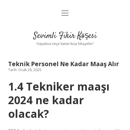
menüyü
Anasayfa
aç
Gizlilik Politikası
Sevimli Fikir Köşesi
Yasal Uyarı
Hayatına neşe katan kısa hikayeler!
Hakkımızda
Teknik Personel Ne Kadar Maaş Alır
Tarih: Ocak 26, 2025
1.4 Tekniker maaşı
2024 ne kadar
olacak?