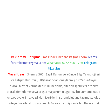
xbet güncel
Reklam ve İletişim:
E-mail:
backlinkpaneli@gmail.com
Teams:
forumhizmeti@gmail.com
Whatsapp: 0262 606 0 726
Telegram:
@karabul
Yasal Uyarı:
Sitemiz, 5651 Sayılı Kanun gereğince Bilgi Teknolojileri
ve İletişim Kurumu (BTK) tarafından onaylanmış bir Yer Sağlayıcı
olarak hizmet vermektedir. Bu nedenle, sitedeki içerikleri proaktif
olarak denetleme veya araştırma yükümlülüğümüz bulunmamaktadır.
Ancak, üyelerimiz yazdıkları içeriklerin sorumluluğunu taşımakta olup,
siteye üye olarak bu sorumluluğu kabul etmiş sayılırlar. Bu internet