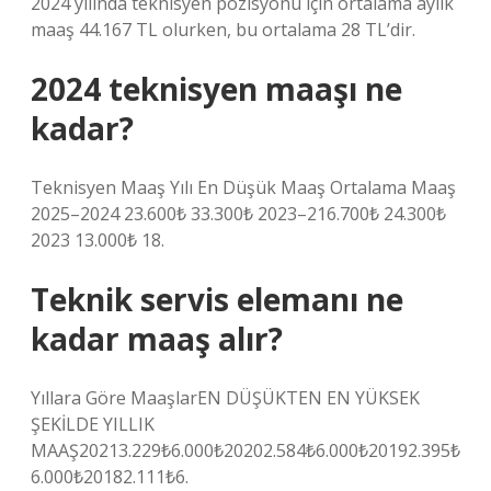
2024 yılında teknisyen pozisyonu için ortalama aylık
maaş 44.167 TL olurken, bu ortalama 28 TL’dir.
2024 teknisyen maaşı ne
kadar?
Teknisyen Maaş Yılı En Düşük Maaş Ortalama Maaş
2025–2024 23.600₺ 33.300₺ 2023–216.700₺ 24.300₺
2023 13.000₺ 18.
Teknik servis elemanı ne
kadar maaş alır?
Yıllara Göre MaaşlarEN DÜŞÜKTEN EN YÜKSEK
ŞEKİLDE YILLIK
MAAŞ20213.229₺6.000₺20202.584₺6.000₺20192.395₺
6.000₺20182.111₺6.