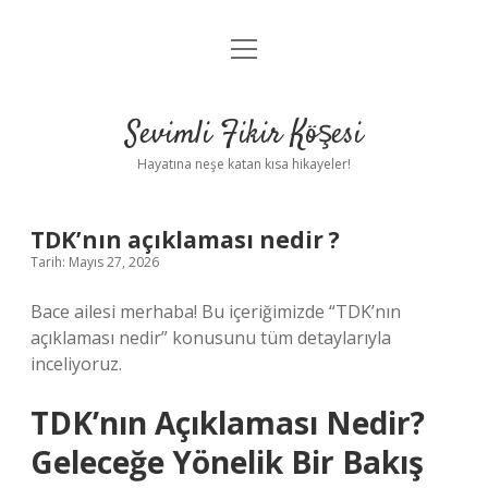
menüyü
Anasayfa
aç
Gizlilik Politikası
Sevimli Fikir Köşesi
Yasal Uyarı
Hayatına neşe katan kısa hikayeler!
Hakkımızda
TDK’nın açıklaması nedir ?
Tarih: Mayıs 27, 2026
Bace ailesi merhaba! Bu içeriğimizde “TDK’nın
açıklaması nedir” konusunu tüm detaylarıyla
inceliyoruz.
TDK’nın Açıklaması Nedir?
Geleceğe Yönelik Bir Bakış