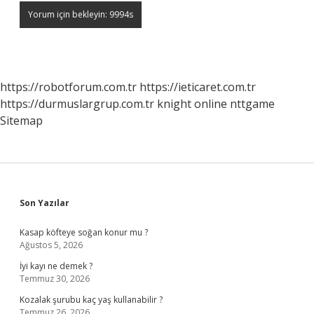
https://robotforum.com.tr
https://ieticaret.com.tr
https://durmuslargrup.com.tr
knight online
nttgame
Sitemap
Sidebar
Son Yazılar
Kasap köfteye soğan konur mu ?
Ağustos 5, 2026
İyi kayı ne demek ?
Temmuz 30, 2026
Kozalak şurubu kaç yaş kullanabilir ?
Temmuz 26, 2026