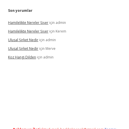
Son yorumlar
Hamilelikte Nereler Şişer
için
admin
Hamilelikte Nereler Şişer
için
Kerem
Ulusal Şirket Nedir
için
admin
Ulusal Şirket Nedir
için
Merve
Koz Hangi Dilden
için
admin
exbet güncel