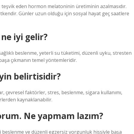
u teşvik eden hormon melatoninin üretiminin azalmasıdır.
etkendir. Günler uzun olduğu için sosyal hayat geç saatlere
ne iyi gelir?
sağlıklı beslenme, yeterli su tüketimi, düzenli uyku, stresten
 başa çıkmanın temel yöntemleridir.
n belirtisidir?
 çevresel faktörler, stres, beslenme, sigara kullanımı,
örlerden kaynaklanabilir.
iyorum. Ne yapmam lazım?
li beslenme ve düzenli egzersiz yorgunluk hissiyle başa