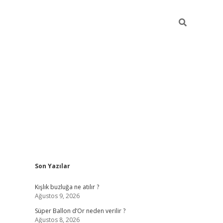
Sidebar
Son Yazılar
elexbet 
Kışlık buzluğa ne atılır ?
Ağustos 9, 2026
Süper Ballon d’Or neden verilir ?
Ağustos 8, 2026