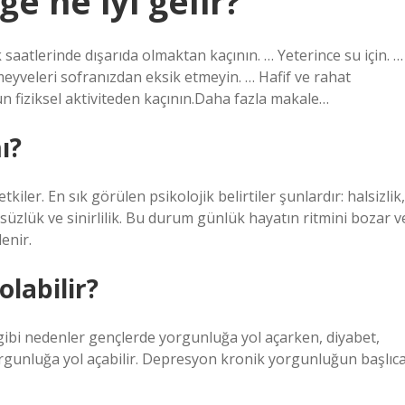
ğe ne iyi gelir?
k saatlerinde dışarıda olmaktan kaçının. … Yeterince su için. …
 meyveleri sofranızdan eksik etmeyin. … Hafif ve rahat
oğun fiziksel aktiviteden kaçının.Daha fazla makale…
ı?
tkiler. En sık görülen psikolojik belirtiler şunlardır: halsizlik,
ülsüzlük ve sinirlilik. Bu durum günlük hayatın ritmini bozar v
lenir.
 olabilir?
 gibi nedenler gençlerde yorgunluğa yol açarken, diyabet,
orgunluğa yol açabilir. Depresyon kronik yorgunluğun başlıc