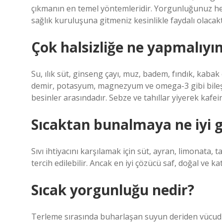
çıkmanın en temel yöntemleridir. Yorgunluğunuz he
sağlık kuruluşuna gitmeniz kesinlikle faydalı olacakt
Çok halsizliğe ne yapmalıyı
Su, ılık süt, ginseng çayı, muz, badem, fındık, kaba
demir, potasyum, magnezyum ve omega-3 gibi bileşenl
besinler arasındadır. Sebze ve tahıllar yiyerek kafei
Sıcaktan bunalmaya ne iyi g
Sıvı ihtiyacını karşılamak için süt, ayran, limonata, 
tercih edilebilir. Ancak en iyi çözücü saf, doğal ve k
Sıcak yorgunluğu nedir?
Terleme sırasında buharlaşan suyun deriden vücudun 