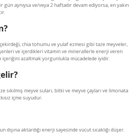
r gün aynıysa ve/veya 2 haftadır devam ediyorsa, en yakın
ır.
m?
k çekirdeği, chia tohumu ve yulaf ezmesi gibi taze meyveler,
eri ve içerdikleri vitamin ve minerallerle enerji veren
n içeriğini azaltmak yorgunlukla mücadelede iyidir.
elir?
taze sıkılmış meyve suları, bitki ve meyve çayları ve limonata
atkısız içme suyudur.
dışına aktardığı enerji sayesinde vücut sıcaklığı düşer.