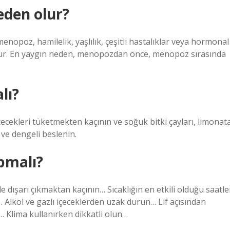
eden olur?
nopoz, hamilelik, yaşlılık, çeşitli hastalıklar veya hormonal
dur. En yaygın neden, menopozdan önce, menopoz sırasında
lı?
çecekleri tüketmekten kaçının ve soğuk bitki çayları, limonat
lı ve dengeli beslenin.
pmalı?
e dışarı çıkmaktan kaçının… Sıcaklığın en etkili olduğu saatle
ın… Alkol ve gazlı içeceklerden uzak durun… Lif açısından
… Klima kullanırken dikkatli olun…