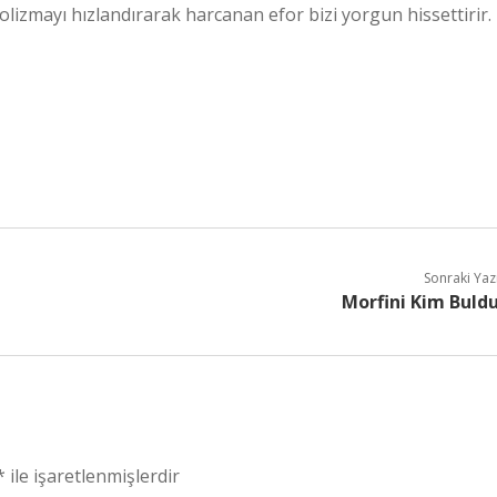
olizmayı hızlandırarak harcanan efor bizi yorgun hissettirir.
Sonraki Yaz
Morfini Kim Buld
*
ile işaretlenmişlerdir