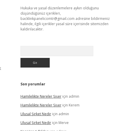
Hukuka ve yasal düzenlemelere aykırı olduğunu
düşündüğünüz içerikleri,
backlinkpanelicomtr@gmail.com
adresine bildirmeniz
halinde, ilgili içerikler yasal süre içerisinde sitemizden
kaldırılacaktır.
Arama
k
Son yorumlar
Hamilelikte Nereler Şişer
için
admin
Hamilelikte Nereler Şişer
için
Kerem
Ulusal Şirket Nedir
için
admin
Ulusal Şirket Nedir
için
Merve