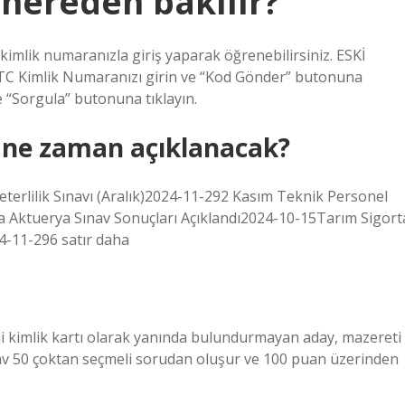
nereden bakılır?
imlik numaranızla giriş yaparak öğrenebilirsiniz. ESKİ
C Kimlik Numaranızı girin ve “Kod Gönder” butonuna
e “Sorgula” butonuna tıklayın.
 ne zaman açıklanacak?
erlilik Sınavı (Aralık)2024-11-292 Kasım Teknik Personel
ama Aktuerya Sınav Sonuçları Açıklandı2024-10-15Tarım Sigort
24-11-296 satır daha
rli kimlik kartı olarak yanında bulundurmayan aday, mazereti
ınav 50 çoktan seçmeli sorudan oluşur ve 100 puan üzerinden