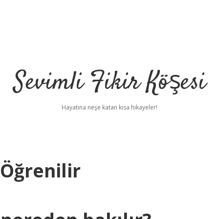
Sevimli Fikir Köşesi
Hayatına neşe katan kısa hikayeler!
Öğrenilir