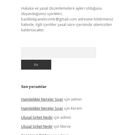
Hukuka ve yasal düzenlemelere aykırı olduğunu
düşündüğünüz içerikleri,
backlinkpanelicomtr@gmail.com
adresine bildirmeniz
halinde, ilgili içerikler yasal süre içerisinde sitemizden
kaldırılacaktır.
Arama
Son yorumlar
Hamilelikte Nereler Şişer
için
admin
Hamilelikte Nereler Şişer
için
Kerem
Ulusal Şirket Nedir
için
admin
Ulusal Şirket Nedir
için
Merve