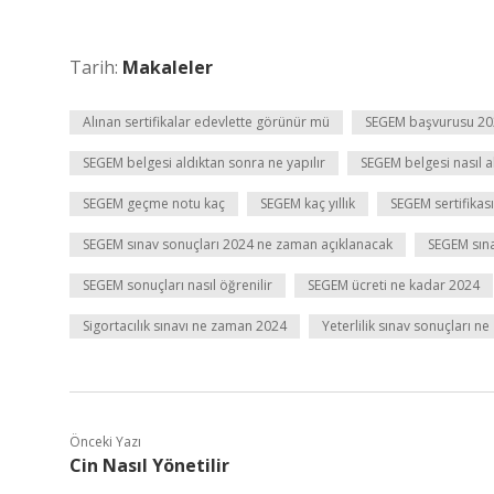
Tarih:
Makaleler
Alınan sertifikalar edevlette görünür mü
SEGEM başvurusu 20
SEGEM belgesi aldıktan sonra ne yapılır
SEGEM belgesi nasıl a
SEGEM geçme notu kaç
SEGEM kaç yıllık
SEGEM sertifikası 
SEGEM sınav sonuçları 2024 ne zaman açıklanacak
SEGEM sına
SEGEM sonuçları nasıl öğrenilir
SEGEM ücreti ne kadar 2024
Sigortacılık sınavı ne zaman 2024
Yeterlilik sınav sonuçları n
Önceki Yazı
Cin Nasıl Yönetilir