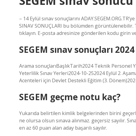
SEGEM sınav sonucu 
– 14 Eylül sınav sonuçlarını ADAY.SEGEM.ORG.TR’ye k
SINAV SONUÇLARI bu bölümden görüntülenebilir. T
tıklayın. E-posta adresinize gönderilen kodu girin v
SEGEM sınav sonuçları 2024
Arama sonuçlarıBaşlıkTarih2024 Teknik Personel Yet
Yeterlilik Sınav Yerleri2024-10-252024 Eylül 2. Aş
Acenteleri için Devlet Destekli Eğitim (3. Dönem)20
SEGEM geçme notu kaç?
Yukarıda belirtilen kimlik belgelerinden birini geçe
ne olursa olsun sınava alınmaz. geçersiz sayılır. S
en az 60 puan alan aday başarılı sayılır.