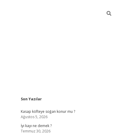
Sidebar
Son Yazılar
elexbet 
Kasap köfteye soğan konur mu ?
Ağustos 5, 2026
İyi kayı ne demek ?
Temmuz 30, 2026