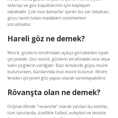
sklerayı ve göz kapaklarının içini kaplayan
tabakadır. Çok ince damarlar içeren bu zar tabakası,
gözü nemli tutan maddeleri üretmekten
sorumludur.
Hareli göz ne demek?
Moiré, gözlerin etrafındaki açıkça görülebilen siyah
çerçevedir. Göz moiré, gözlerin etrafındaki ince veya
kalın çizgilerin varlığıdır. Bazı lenslerde güçlü moiré
bulunurken, bazılarında ince moiré bulunur. Moiré
lensleri çerçeveli göz yapısı olarak tanımlayabiliriz.
Rövanşta olan ne demek?
Orijinal dilinde “revanche” olarak yazılan bu kelime,
tüm sporlarda, özellikle futbol, ​​voleybol ve teniste