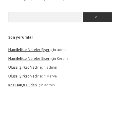
Arama
Son yorumlar
Hamilelikte Nereler Şişer
için
admin
Hamilelikte Nereler Şişer
için
Kerem
Ulusal Şirket Nedir
için
admin
Ulusal Şirket Nedir
için
Merve
Koz Hangi Dilden
için
admin
xbet güncel