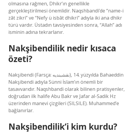
olmasına rağmen, Dhikr’ın genellikle
gerçekleştirilmesi önemlidir. Naqshbandi’de “name-i
zât zikri” ve “Nefy ü isbât dhikri” adıyla iki ana dhikr
türü vardır. Üstadın tavsiyesinden sonra, “Allah” adı
isminin adına tekrarlanır.
Nakşibendilik nedir kısaca
özeti?
Nakşibendi (Farsça: نقشبندیه), 14. yüzyılda Bahaeddin
Nakşibendi adıyla Sünni İslam’ın önemli bir
tasavvarıdır. Naqshbandi olarak bilinen pratisyenler,
doğrudan ilk halife Abu Bakr ve Jafar al-Sadik Hz
üzerinden manevi çizgileri (SILSILE). Muhammed’e
bağlanırlar.
Nakşibendilik’i kim kurdu?