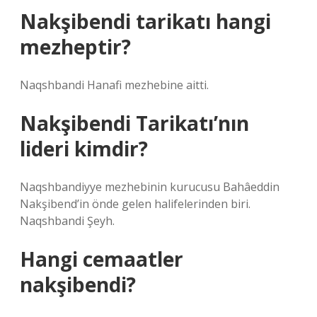
Nakşibendi tarikatı hangi
mezheptir?
Naqshbandi Hanafi mezhebine aitti.
Nakşibendi Tarikatı’nın
lideri kimdir?
Naqshbandiyye mezhebinin kurucusu Bahâeddin
Nakşibend’in önde gelen halifelerinden biri.
Naqshbandi Şeyh.
Hangi cemaatler
nakşibendi?