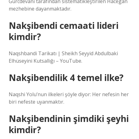
Gürcdevani tarafından sistematikleştirilen Hâcegân
mezhebine dayanmaktadır.
Nakşibendi cemaati lideri
kimdir?
Naqshbandi Tarikatı | Sheikh Seyyid Abdulbaki
Elhüseyini Kutsallığı – YouTube.
Nakşibendilik 4 temel ilke?
Naqshi Yolu’nun ilkeleri şöyle diyor: Her nefesin her
biri nefeste uyanmaktır.
Nakşibendinin şimdiki şeyhi
kimdir?