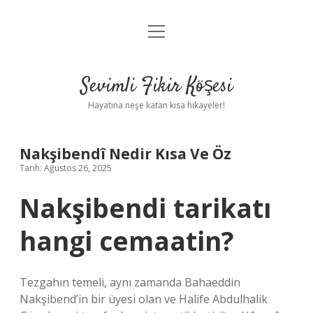
menüyü
Anasayfa
aç
Gizlilik Politikası
Sevimli Fikir Köşesi
Yasal Uyarı
Hayatına neşe katan kısa hikayeler!
Hakkımızda
Nakşibendî Nedir Kısa Ve Öz
Tarih: Ağustos 26, 2025
Nakşibendi tarikatı
hangi cemaatin?
Tezgahın temeli, aynı zamanda Bahaeddin
Nakşibend’in bir üyesi olan ve Halife Abdulhalik