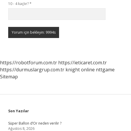
10 - 4 kaçtır?
*
https://robotforum.com.tr
https://ieticaret.com.tr
https://durmuslargrup.com.tr
knight online
nttgame
Sitemap
Sidebar
Son Yazılar
Süper Ballon d’Or neden verilir ?
Ağustos 8, 2026