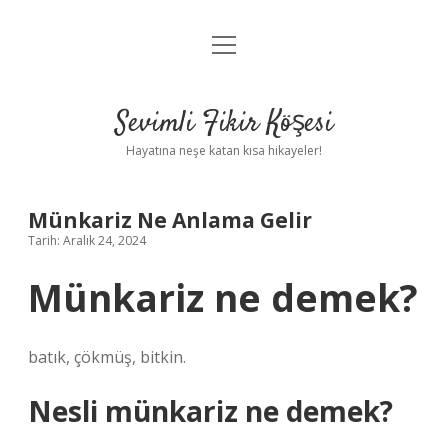
menüyü
Anasayfa
aç
Gizlilik Politikası
Sevimli Fikir Köşesi
Yasal Uyarı
Hayatına neşe katan kısa hikayeler!
Hakkımızda
Münkariz Ne Anlama Gelir
Tarih: Aralık 24, 2024
Münkariz ne demek?
batık, çökmüş, bitkin.
Nesli münkariz ne demek?