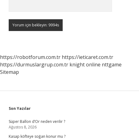
https://robotforum.com.tr
https://ieticaret.com.tr
https://durmuslargrup.com.tr
knight online
nttgame
Sitemap
Sidebar
Son Yazılar
Süper Ballon d’Or neden verilir ?
Ağustos 8, 2026
Kasap köfteye soğan konur mu ?