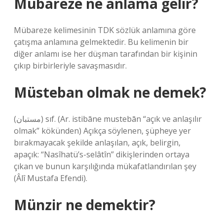
Mübareze ne anlama gelir?
Mübareze kelimesinin TDK sözlük anlamına göre
çatışma anlamına gelmektedir. Bu kelimenin bir
diğer anlamı ise her düşman tarafından bir kişinin
çıkıp birbirleriyle savaşmasıdır.
Müsteban olmak ne demek?
(ﻣﺴﺘﺒﺎﻥ) sıf. (Ar. istibāne mustebān “açık ve anlaşılır
olmak” kökünden) Açıkça söylenen, şüpheye yer
bırakmayacak şekilde anlaşılan, açık, belirgin,
apaçık: “Nasîhatü’s-selâtîn” dikişlerinden ortaya
çıkan ve bunun karşılığında mükafatlandırılan şey
(Âlî Mustafa Efendi).
Münzir ne demektir?