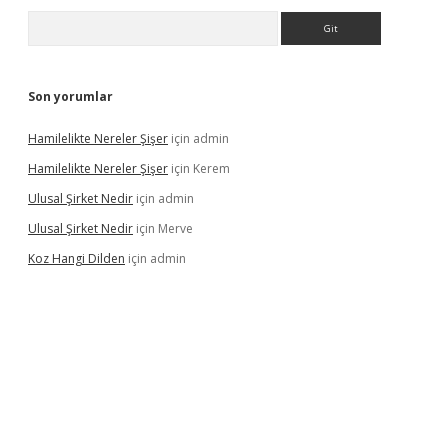
Arama
Son yorumlar
Hamilelikte Nereler Şişer
için
admin
Hamilelikte Nereler Şişer
için
Kerem
Ulusal Şirket Nedir
için
admin
Ulusal Şirket Nedir
için
Merve
Koz Hangi Dilden
için
admin
lexbet güncel