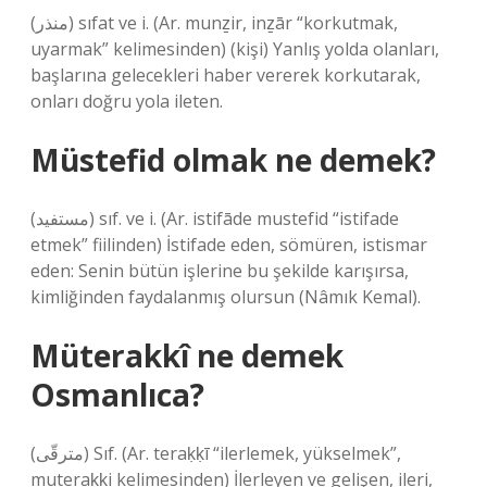
(ﻣﻨﺬﺭ) sıfat ve i. (Ar. munẕir, inẕār “korkutmak,
uyarmak” kelimesinden) (kişi) Yanlış yolda olanları,
başlarına gelecekleri haber vererek korkutarak,
onları doğru yola ileten.
Müstefid olmak ne demek?
(ﻣﺴﺘﻔﻴﺪ) sıf. ve i. (Ar. istifāde mustefіd “istifade
etmek” fiilinden) İstifade eden, sömüren, istismar
eden: Senin bütün işlerine bu şekilde karışırsa,
kimliğinden faydalanmış olursun (Nâmık Kemal).
Müterakkî ne demek
Osmanlıca?
(ﻣﺘﺮﻗّﻰ) Sıf. (Ar. teraḳḳī “ilerlemek, yükselmek”,
muteraḳḳі kelimesinden) İlerleyen ve gelişen, ileri,