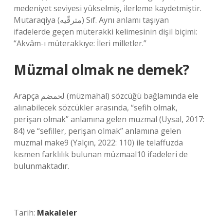
medeniyet seviyesi yükselmiş, ilerleme kaydetmiştir.
Mutaraqiya (ﻣﺘﺮﻗّﻴﻪ) Sıf. Aynı anlamı taşıyan
ifadelerde geçen müterakki kelimesinin dişil biçimi:
“Akvâm-ı müterakkıye: İleri milletler.”
Müzmal olmak ne demek?
Arapça لحمضم (müzmahal) sözcüğü bağlamında ele
alınabilecek sözcükler arasında, “sefih olmak,
perişan olmak” anlamına gelen muzmal (Uysal, 2017:
84) ve “sefiller, perişan olmak” anlamına gelen
muzmal make9 (Yalçın, 2022: 110) ile telaffuzda
kısmen farklılık bulunan müzmaal10 ifadeleri de
bulunmaktadır.
Tarih:
Makaleler