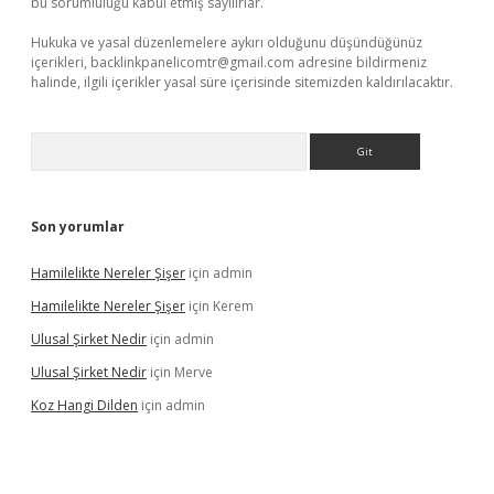
bu sorumluluğu kabul etmiş sayılırlar.
Hukuka ve yasal düzenlemelere aykırı olduğunu düşündüğünüz
içerikleri,
backlinkpanelicomtr@gmail.com
adresine bildirmeniz
halinde, ilgili içerikler yasal süre içerisinde sitemizden kaldırılacaktır.
Arama
Son yorumlar
Hamilelikte Nereler Şişer
için
admin
Hamilelikte Nereler Şişer
için
Kerem
Ulusal Şirket Nedir
için
admin
Ulusal Şirket Nedir
için
Merve
Koz Hangi Dilden
için
admin