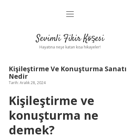
menüyü
Anasayfa
aç
Gizlilik Politikası
Sevimli Fikir Köşesi
Yasal Uyarı
Hayatına neşe katan kısa hikayeler!
Hakkımızda
Kişileştirme Ve Konuşturma Sanatı
Nedir
Tarih: Aralık 28, 2024
Kişileştirme ve
konuşturma ne
demek?