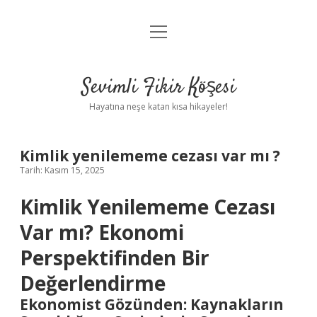
menüyü
Anasayfa
aç
Gizlilik Politikası
Sevimli Fikir Köşesi
Yasal Uyarı
Hayatına neşe katan kısa hikayeler!
Hakkımızda
Kimlik yenilememe cezası var mı ?
Tarih: Kasım 15, 2025
Kimlik Yenilememe Cezası
Var mı? Ekonomi
Perspektifinden Bir
Değerlendirme
Ekonomist Gözünden: Kaynakların