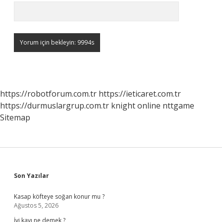
https://robotforum.com.tr
https://ieticaret.com.tr
https://durmuslargrup.com.tr
knight online
nttgame
Sitemap
Sidebar
Son Yazılar
Kasap köfteye soğan konur mu ?
Ağustos 5, 2026
İyi kayı ne demek ?