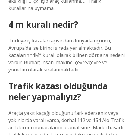
eksikliği … İçki içip araç kullanma. … Trafik
kurallarına uymama.
4 m kuralı nedir?
Türkiye iş kazaları açısından dünyada üçüncü,
Avrupa’da ise birinci sırada yer almaktadır. Bu
kazaların “4M” kuralı olarak bilinen dört ana nedeni
vardır. Bunlar; İnsan, makine, çevre/çevre ve
yönetim olarak sıralanmaktadır.
Trafik kazası olduğunda
neler yapmalıyız?
Araçta yakıt kaçağı olduğunu fark ederseniz veya
yakınlarda yaralı varsa, derhal 112 ve 154 Alo Trafik
acil durum numaralarını aramalısınız. Maddi hasarlı
trafik kazalarında, kaza yerindeki güvenlik de bir