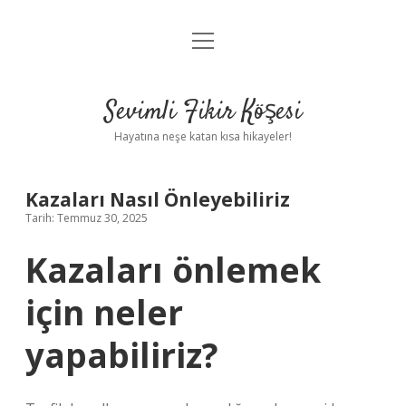
menüyü
Anasayfa
aç
Gizlilik Politikası
Sevimli Fikir Köşesi
Yasal Uyarı
Hayatına neşe katan kısa hikayeler!
Hakkımızda
Kazaları Nasıl Önleyebiliriz
Tarih: Temmuz 30, 2025
Kazaları önlemek
için neler
yapabiliriz?