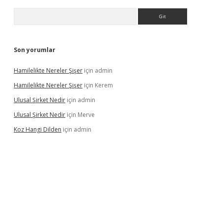
Arama
Son yorumlar
Hamilelikte Nereler Şişer
için
admin
Hamilelikte Nereler Şişer
için
Kerem
Ulusal Şirket Nedir
için
admin
Ulusal Şirket Nedir
için
Merve
Koz Hangi Dilden
için
admin
xbet güncel