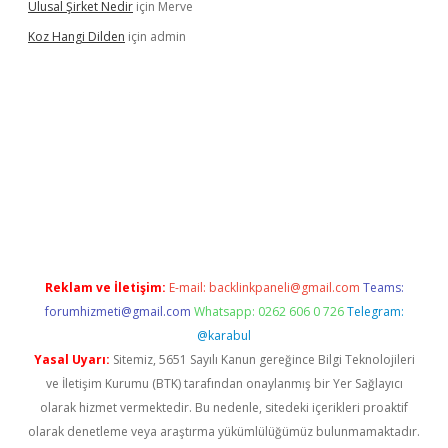
Ulusal Şirket Nedir
için
Merve
Koz Hangi Dilden
için
admin
exbet güncel
Reklam ve İletişim:
E-mail:
backlinkpaneli@gmail.com
Teams:
forumhizmeti@gmail.com
Whatsapp: 0262 606 0 726
Telegram:
@karabul
Yasal Uyarı:
Sitemiz, 5651 Sayılı Kanun gereğince Bilgi Teknolojileri
ve İletişim Kurumu (BTK) tarafından onaylanmış bir Yer Sağlayıcı
olarak hizmet vermektedir. Bu nedenle, sitedeki içerikleri proaktif
olarak denetleme veya araştırma yükümlülüğümüz bulunmamaktadır.