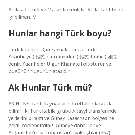
Atilla adı Türk ve Macar kökenlidir. Atilla, tarihte en
iyi bilinen, M.
Hunlar hangi Türk boyu?
Türk kabileleri Çin kaynaklarında Türk’tir.
Yuanhe’ye (袁紇) dini dininden (袁紇) huihe (回鶻)
denir. Yuanheler Uigur Khanate’i oluşturur ve
bugünün Yugur’un atasıdır.
Ak Hunlar Türk mü?
AK HUNS, tarih kaynaklarında eftalit olarak da
bilinir. İki Türk kabile grubu Altayyl transferinde
yerlerini bıraktı ve Güney Kasachson bölgesine
geldi. Yönlendirdiniz. Güneye döndüler ve
Afganistan’daki Toharistan’a yaklaştılar (367).