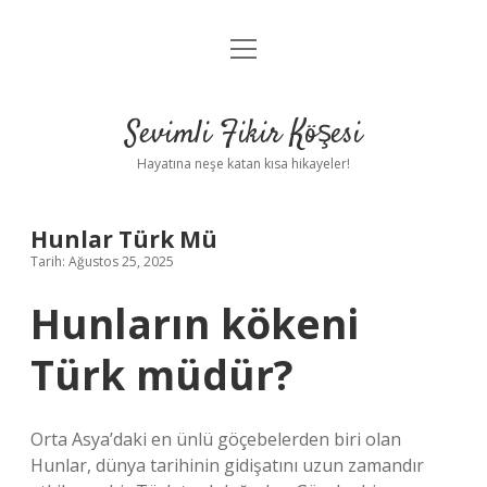
menüyü
Anasayfa
aç
Gizlilik Politikası
Sevimli Fikir Köşesi
Yasal Uyarı
Hayatına neşe katan kısa hikayeler!
Hakkımızda
Hunlar Türk Mü
Tarih: Ağustos 25, 2025
Hunların kökeni
Türk müdür?
Orta Asya’daki en ünlü göçebelerden biri olan
Hunlar, dünya tarihinin gidişatını uzun zamandır