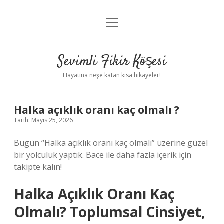
menüyü
Anasayfa
aç
Gizlilik Politikası
Sevimli Fikir Köşesi
Yasal Uyarı
Hayatına neşe katan kısa hikayeler!
Hakkımızda
Halka açıklık oranı kaç olmalı ?
Tarih: Mayıs 25, 2026
Bugün “Halka açıklık oranı kaç olmalı” üzerine güzel
bir yolculuk yaptık. Bace ile daha fazla içerik için
takipte kalın!
Halka Açıklık Oranı Kaç
Olmalı? Toplumsal Cinsiyet,