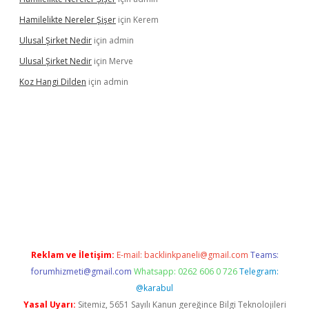
Hamilelikte Nereler Şişer
için
Kerem
Ulusal Şirket Nedir
için
admin
Ulusal Şirket Nedir
için
Merve
Koz Hangi Dilden
için
admin
l
Reklam ve İletişim:
E-mail:
backlinkpaneli@gmail.com
Teams:
forumhizmeti@gmail.com
Whatsapp: 0262 606 0 726
Telegram:
@karabul
Yasal Uyarı:
Sitemiz, 5651 Sayılı Kanun gereğince Bilgi Teknolojileri