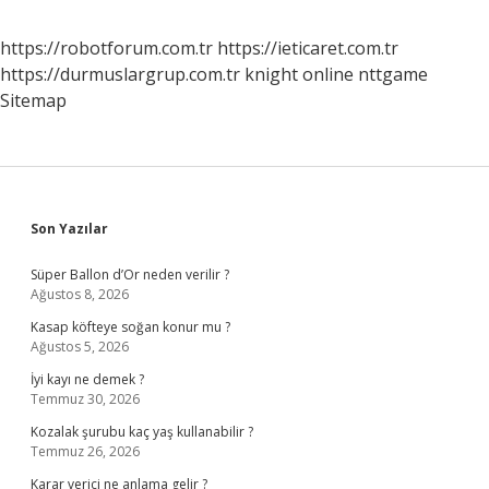
https://robotforum.com.tr
https://ieticaret.com.tr
https://durmuslargrup.com.tr
knight online
nttgame
Sitemap
Sidebar
Son Yazılar
Süper Ballon d’Or neden verilir ?
Ağustos 8, 2026
Kasap köfteye soğan konur mu ?
Ağustos 5, 2026
İyi kayı ne demek ?
Temmuz 30, 2026
Kozalak şurubu kaç yaş kullanabilir ?
Temmuz 26, 2026
Karar verici ne anlama gelir ?