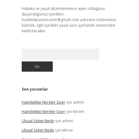
Hukuka ve yasal düzenlemelere aykırı olduğunu
düşündüğünüz içerikleri,
backlinkpanelicomtr@gmail.com
adresine bildirmeniz
halinde, ilgili içerikler yasal süre içerisinde sitemizden
kaldırılacaktır.
Arama
Son yorumlar
Hamilelikte Nereler Şişer
için
admin
Hamilelikte Nereler Şişer
için
Kerem
Ulusal Şirket Nedir
için
admin
Ulusal Şirket Nedir
için
Merve