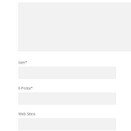
İsim*
E-Posta*
Web Sitesi