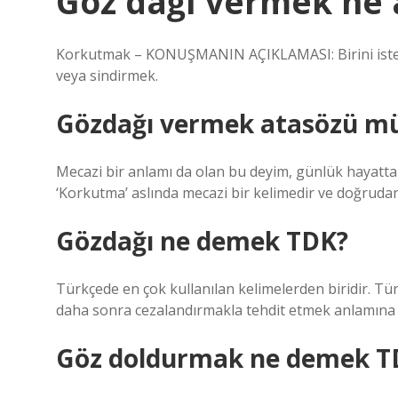
Göz dağı vermek ne 
Korkutmak – KONUŞMANIN AÇIKLAMASI: Birini isted
veya sindirmek.
Gözdağı vermek atasözü m
Mecazi bir anlamı da olan bu deyim, günlük hayatt
‘Korkutma’ aslında mecazi bir kelimedir ve doğrudan 
Gözdağı ne demek TDK?
Türkçede en çok kullanılan kelimelerden biridir. T
daha sonra cezalandırmakla tehdit etmek anlamına g
Göz doldurmak ne demek T