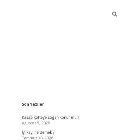
Sidebar
Son Yazılar
elexbet günc
Kasap köfteye soğan konur mu ?
Ağustos 5, 2026
İyi kayı ne demek ?
Temmuz 30, 2026