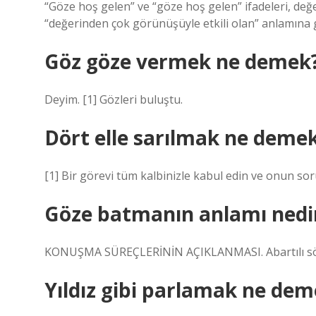
“Göze hoş gelen” ve “göze hoş gelen” ifadeleri, değer 
“değerinden çok görünüşüyle ​​etkili olan” anlamına g
Göz göze vermek ne demek
Deyim. [1] Gözleri buluştu.
Dört elle sarılmak ne deme
[1] Bir görevi tüm kalbinizle kabul edin ve onun so
Göze batmanın anlamı nedi
KONUŞMA SÜREÇLERİNİN AÇIKLANMASI. Abartılı söz v
Yıldız gibi parlamak ne de