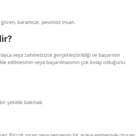
 gören, karamsar, pesimist insan.
ir?
layca veya zahmetsizce gerçekleştirildiği ve başarının
 elde edilmesinin veya başarılmasının çok kolay olduğunu
 bir şekilde bakmak.
vap: Birçok insan veya nesnenin bir araya gelmesiyle oluşan,