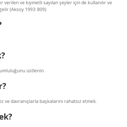
verilen ve kıymetli sayılan şeyler için de kullanılır ve
elir (Aksoy 1993: 809).
?
k?
rumluluğunu üstlenin.
r?
e davranışlarla başkalarını rahatsız etmek.
mek?