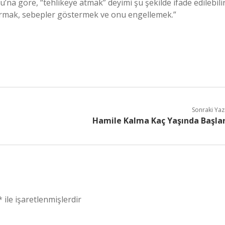
’na göre, “tehlikeye atmak” deyimi şu şekilde ifade edilebilir
ydurmak, sebepler göstermek ve onu engellemek.”
Sonraki Yaz
Hamile Kalma Kaç Yaşında Başla
*
ile işaretlenmişlerdir