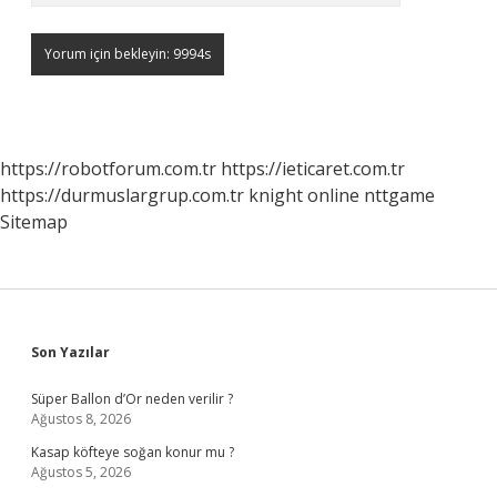
https://robotforum.com.tr
https://ieticaret.com.tr
https://durmuslargrup.com.tr
knight online
nttgame
Sitemap
Sidebar
Son Yazılar
Süper Ballon d’Or neden verilir ?
Ağustos 8, 2026
Kasap köfteye soğan konur mu ?
Ağustos 5, 2026