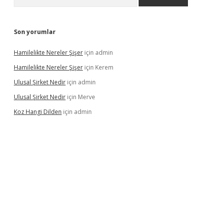
Son yorumlar
Hamilelikte Nereler Şişer
için
admin
Hamilelikte Nereler Şişer
için
Kerem
Ulusal Şirket Nedir
için
admin
Ulusal Şirket Nedir
için
Merve
Koz Hangi Dilden
için
admin
xbet güncel