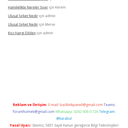
Hamilelikte Nereler Şişer
için
Kerem
Ulusal Şirket Nedir
için
admin
Ulusal Şirket Nedir
için
Merve
Koz Hangi Dilden
için
admin
xbet güncel
Reklam ve İletişim:
E-mail:
backlinkpaneli@gmail.com
Teams:
forumhizmeti@gmail.com
Whatsapp: 0262 606 0 726
Telegram:
@karabul
Yasal Uyarı:
Sitemiz, 5651 Sayılı Kanun gereğince Bilgi Teknolojileri