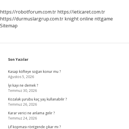
https://robotforum.com.tr
https://ieticaret.com.tr
https://durmuslargrup.com.tr
knight online
nttgame
Sitemap
Sidebar
Son Yazılar
Kasap köfteye soğan konur mu ?
Ağustos 5, 2026
İyi kayı ne demek ?
Temmuz 30, 2026
Kozalak şurubu kaç yaş kullanabilir ?
Temmuz 26, 2026
Karar verici ne anlama gelir ?
Temmuz 24, 2026
Lif kopması röntgende çıkar mı ?