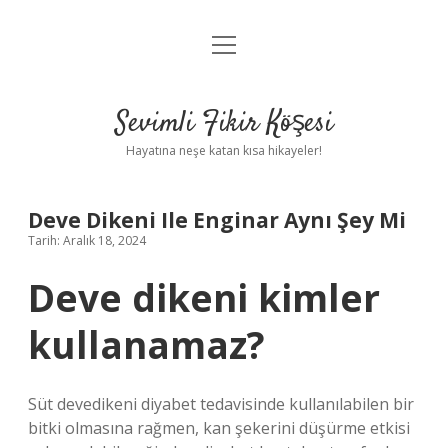
menüyü
Anasayfa
aç
Gizlilik Politikası
Sevimli Fikir Köşesi
Yasal Uyarı
Hayatına neşe katan kısa hikayeler!
Hakkımızda
Deve Dikeni Ile Enginar Aynı Şey Mi
Tarih: Aralık 18, 2024
Deve dikeni kimler
kullanamaz?
Süt devedikeni diyabet tedavisinde kullanılabilen bir
bitki olmasına rağmen, kan şekerini düşürme etkisi