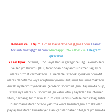
güncel
Reklam ve İletişim:
E-mail:
backlinkpaneli@gmail.com
Teams:
forumhizmeti@gmail.com
Whatsapp: 0262 606 0 726
Telegram:
@karabul
Yasal Uyarı:
Sitemiz, 5651 Sayılı Kanun gereğince Bilgi Teknolojileri
ve İletişim Kurumu (BTK) tarafından onaylanmış bir Yer Sağlayıcı
olarak hizmet vermektedir. Bu nedenle, sitedeki içerikleri proaktif
olarak denetleme veya araştırma yükümlülüğümüz bulunmamaktadır.
Ancak, üyelerimiz yazdıkları içeriklerin sorumluluğunu taşımakta olup,
siteye üye olarak bu sorumluluğu kabul etmiş sayılırlar. Bu internet
sitesi, herhangi bir marka, kurum veya şahıs şirketi ile hiçbir bağlantısı
bulunmamaktadır. Sitede yalnızca kendi hazırladığımız makaleler
paylaşılmaktadır. Burada yer alan içerikler haber niteliği taşımamakta