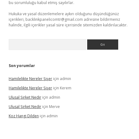
bu sorumluluğu kabul etmiş sayılırlar.
Hukuka ve yasal düzenlemelere aykırı olduğunu düşündüğünüz
içerikleri,
backlinkpanelicomtr@gmail.com
adresine bildirmeniz
halinde, ilgili içerikler yasal süre içerisinde sitemizden kaldırılacaktır.
Arama
Son yorumlar
Hamilelikte Nereler Şişer
için
admin
Hamilelikte Nereler Şişer
için
Kerem
Ulusal Şirket Nedir
için
admin
Ulusal Şirket Nedir
için
Merve
Koz Hangi Dilden
için
admin