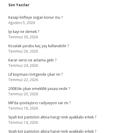
Sidebar
Son Yazılar
Kasap köfteye soğan konur mu ?
Ağustos 5, 2026
İyi kayı ne demek ?
Temmuz 30, 2026
Kozalak şurubu kaç yaş kullanabilir ?
Temmuz 26, 2026
Karar verici ne anlama gelir ?
Temmuz 24, 2026
Lif kopması röntgende çıkar mı ?
Temmuz 22, 2026
2008’de çıkan emeklilik yasası nedir ?
Temmuz 20, 2026
MR’da iyonlaştırıcı radyasyon var mı ?
Temmuz 18, 2026
Siyah kot pantolon altına hangi renk ayakkabı erkek ?
Temmuz 14, 2026
Siyah kot pantolon altına hangi renk ayakkabı erkek ?