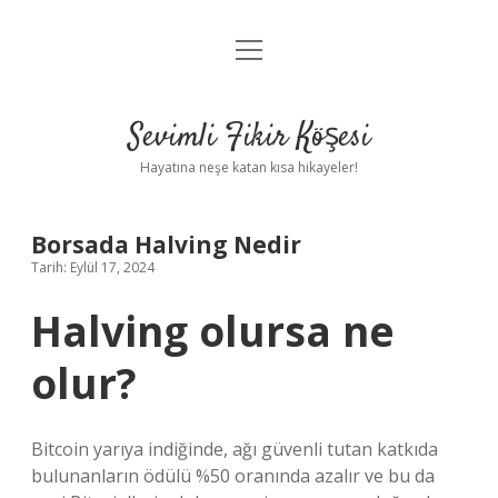
menüyü
Anasayfa
aç
Gizlilik Politikası
Sevimli Fikir Köşesi
Yasal Uyarı
Hayatına neşe katan kısa hikayeler!
Hakkımızda
Borsada Halving Nedir
Tarih: Eylül 17, 2024
Halving olursa ne
olur?
Bitcoin yarıya indiğinde, ağı güvenli tutan katkıda
bulunanların ödülü %50 oranında azalır ve bu da