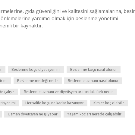
dürmelerine, gıda güvenliğini ve kalitesini sağlamalarına, besi
ı önlemelerine yardımcı olmak için beslenme yönetimi
nemli bir kaynaktır.
ar
Beslenme koçu diyetisyen mi
Beslenme koçu nasıl olunur
ir mi
Beslenme mesleği nedir
Beslenme uzmanı nasıl olunur
 çalışır
Beslenme uzmanı ve diyetisyen arasındaki fark nedir
tisyen mi
Herbalife koçu ne kadar kazanıyor
Kimler koç olabilir
Uzman diyetisyen ne iş yapar
Yaşam koçları nerede çalışabilir