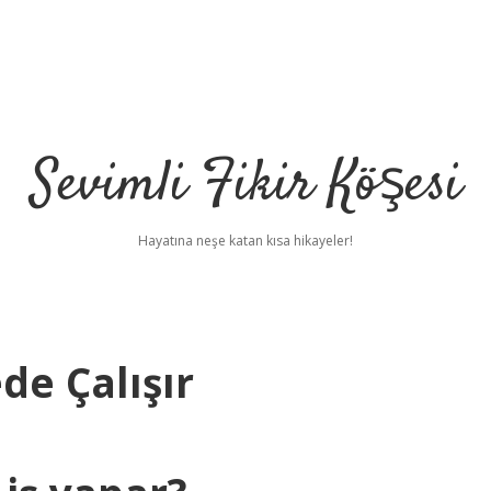
Sevimli Fikir Köşesi
Hayatına neşe katan kısa hikayeler!
e Çalışır