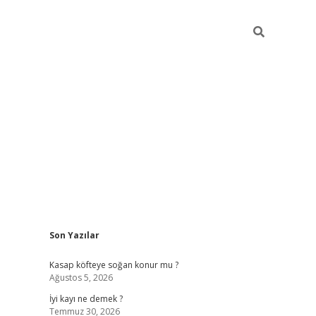
Sidebar
Son Yazılar
elexbet güncel
Kasap köfteye soğan konur mu ?
Ağustos 5, 2026
İyi kayı ne demek ?
Temmuz 30, 2026