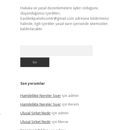
Hukuka ve yasal düzenlemelere aykırı olduğunu
düşündüğünüz içerikleri,
backlinkpanelicomtr@gmail.com
adresine bildirmeniz
halinde, ilgili içerikler yasal süre içerisinde sitemizden
kaldırılacaktır.
Arama
Son yorumlar
Hamilelikte Nereler Şişer
için
admin
Hamilelikte Nereler Şişer
için
Kerem
.
Ulusal Şirket Nedir
için
admin
Ulusal Şirket Nedir
için
Merve