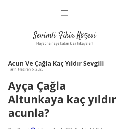
menüyü
Anasayfa
aç
Gizlilik Politikası
Sevimli Fikir Köşesi
Yasal Uyarı
Hayatına neşe katan kısa hikayeler!
Hakkımızda
Acun Ve Çağla Kaç Yıldır Sevgili
Tarih: Haziran 6, 2025
Ayça Çağla
Altunkaya kaç yıldır
acunla?