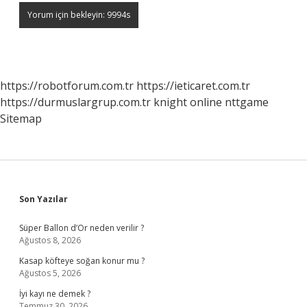
https://robotforum.com.tr
https://ieticaret.com.tr
https://durmuslargrup.com.tr
knight online
nttgame
Sitemap
Sidebar
Son Yazılar
Süper Ballon d’Or neden verilir ?
Ağustos 8, 2026
Kasap köfteye soğan konur mu ?
Ağustos 5, 2026
İyi kayı ne demek ?
Temmuz 30, 2026