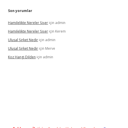
Son yorumlar
Hamilelikte Nereler Şişer
için
admin
Hamilelikte Nereler Şişer
için
Kerem
Ulusal Şirket Nedir
için
admin
Ulusal Şirket Nedir
için
Merve
Koz Hangi Dilden
için
admin
exbet güncel