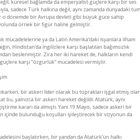
 değil, küresel bağlamda da emperyalist güçlere karşı bir ses
kışıyla, sadece Türk halkına değil, aynı zamanda dünyadaki tü
dar o dönemde bir Avrupa devleti gibi büyük güce sahip
olunda örnek bir figür haline gelmiştir.
ık mücadelelerine ya da Latin Amerika’daki isyanlara ilham
ğin, Hindistan’da İngilizlere karşı başlatılan bağımsızlık
mdan beslenmiştir. Zira her iki hareket de, halkların kendi
güçlere karşı “özgürlük” mücadelesi vermiştir.
işim
karken, bir askeri lider olarak bu toprakları işgal etmiş ola
at bu, yalnızca bir askeri hareket değildi. Atatürk, aynı
iştirme kararı da almıştı. Yani 19 Mayıs, sadece askeri bir
n içinde bulunduğu koşulları iyileştirecek bir vizyonun da
adelesini başlatırken, bir yandan da Atatürk’ün halkı