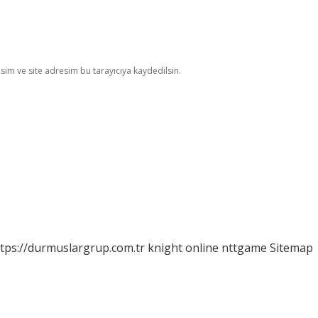
im ve site adresim bu tarayıcıya kaydedilsin.
tps://durmuslargrup.com.tr
knight online
nttgame
Sitemap