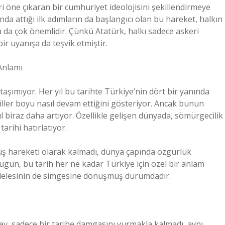
ri öne çıkaran bir cumhuriyet ideolojisini şekillendirmeye
da attığı ilk adımların da başlangıcı olan bu hareket, halkın
 da çok önemlidir. Çünkü Atatürk, halkı sadece askeri
ir uyanışa da teşvik etmiştir.
Anlamı
aşımıyor. Her yıl bu tarihte Türkiye’nin dört bir yanında
ler boyu nasıl devam ettiğini gösteriyor. Ancak bunun
l biraz daha artıyor. Özellikle gelişen dünyada, sömürgecilik
arihi hatırlatıyor.
luş hareketi olarak kalmadı, dünya çapında özgürlük
Bugün, bu tarih her ne kadar Türkiye için özel bir anlam
adelesinin de simgesine dönüşmüş durumdadır.
ey, sadece bir tarihe damgasını vurmakla kalmadı, aynı