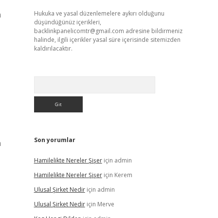
m
Hukuka ve yasal düzenlemelere aykırı olduğunu
düşündüğünüz içerikleri,
backlinkpanelicomtr@gmail.com
adresine bildirmeniz
halinde, ilgili içerikler yasal süre içerisinde sitemizden
kaldırılacaktır.
Arama
Son yorumlar
n
Hamilelikte Nereler Şişer
için
admin
Hamilelikte Nereler Şişer
için
Kerem
Ulusal Şirket Nedir
için
admin
Ulusal Şirket Nedir
için
Merve