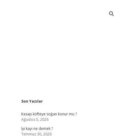
Sidebar
Son Yazılar
elexbet güncel
Kasap köfteye soğan konur mu ?
Ağustos 5, 2026
İyi kayı ne demek ?
Temmuz 30, 2026