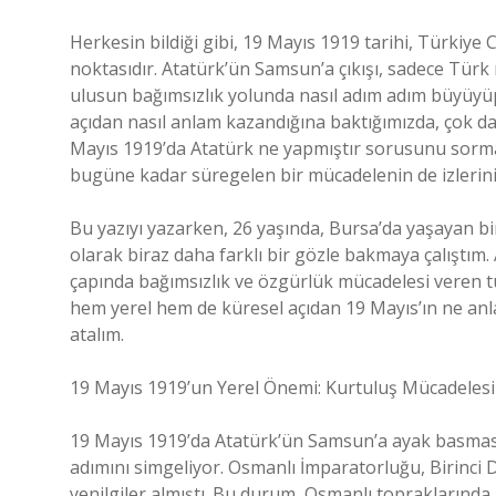
Herkesin bildiği gibi, 19 Mayıs 1919 tarihi, Türkiye
noktasıdır. Atatürk’ün Samsun’a çıkışı, sadece Türk 
ulusun bağımsızlık yolunda nasıl adım adım büyüyüp d
açıdan nasıl anlam kazandığına baktığımızda, çok d
Mayıs 1919’da Atatürk ne yapmıştır sorusunu sormak,
bugüne kadar süregelen bir mücadelenin de izlerini
Bu yazıyı yazarken, 26 yaşında, Bursa’da yaşayan bir
olarak biraz daha farklı bir gözle bakmaya çalıştım. 
çapında bağımsızlık ve özgürlük mücadelesi veren tü
hem yerel hem de küresel açıdan 19 Mayıs’ın ne anl
atalım.
19 Mayıs 1919’un Yerel Önemi: Kurtuluş Mücadelesi
19 Mayıs 1919’da Atatürk’ün Samsun’a ayak basması,
adımını simgeliyor. Osmanlı İmparatorluğu, Birinci D
yenilgiler almıştı. Bu durum, Osmanlı topraklarında 