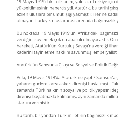
19 Mayıs 1919’daki o ilk adım, yalnızca Türkiye için
yükseltilmesinin habercisiydi. Atatürk, bu tarihi çı
ezilen uluslara bir umut ışığı yakmıştır. Her ne ka
olmayan Türkiye, uluslararası arenada bağımsızlık y
Bu noktada, 19 Mayıs 1919’un, Afrika’daki bağımsızl
verdiğini söylemek çok da abartılı olmayacaktır. Örne
hareketi, Atatürk’ün Kurtuluş Savaşı’na verdiği ilha
kaderini tayin etme hakkını savunmuş, emperyalist 
Atatürk’ün Samsun’a Çıkışı ve Sosyal ve Politik Değ
Peki, 19 Mayıs 1919’da Atatürk ne yaptı? Samsun’a çı
yabancı güçlere karşı askeri direnişi başlatmıştı. Fak
zamanda Türk halkının sosyal ve politik yapısını değ
direnişi başlatmakla kalmamış, aynı zamanda milleti
startını vermiştir.
Bu tarih, bir yandan Türk milletinin bağımsızlık müc