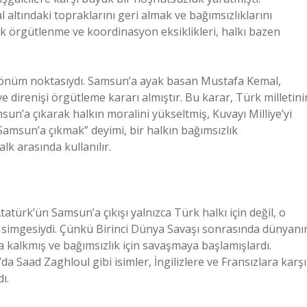
 altındaki topraklarını geri almak ve bağımsızlıklarını
ak örgütlenme ve koordinasyon eksiklikleri, halkı bazen
 dönüm noktasıydı. Samsun’a ayak basan Mustafa Kemal,
irenişi örgütleme kararı almıştır. Bu karar, Türk milletini
msun’a çıkarak halkın moralini yükseltmiş, Kuvayı Milliye’yi
amsun’a çıkmak” deyimi, bir halkın bağımsızlık
lk arasında kullanılır.
atürk’ün Samsun’a çıkışı yalnızca Türk halkı için değil, o
 simgesiydi. Çünkü Birinci Dünya Savaşı sonrasında dünyanı
a kalkmış ve bağımsızlık için savaşmaya başlamışlardı.
a Saad Zaghloul gibi isimler, İngilizlere ve Fransızlara karşı
ı.