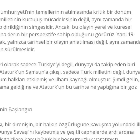
 Cumhuriyeti’nin temellerinin atılmasında kritik bir dönüm
milletinin kurtuluş mücadelesinin değil, aynı zamanda bir
irildiğinin simgesidir. Ancak, bu olayın yerel ve küresel
aha derin bir perspektife sahip olduğunu görürüz. Yani 19
 yalnızca tarihsel bir olayın anlatılması değil, aynı zamand
n sürülmesidir.
i olarak sadece Türkiye’yi değil, dünyayı da takip eden biri
Atatürk’ün Samsun’a çıkışı, sadece Türk milletini değil, düny
m halkları etkilemiş ve ilham kaynağı olmuştur. Şimdi gelin,
ama geldiğine ve Atatürk’ün bu tarihte ne yaptığına bir göz
nin Başlangıcı
 bir direnişin, bir halkın özgürlüğüne kavuşma yolundaki il
ünya Savaşı’nı kaybetmiş ve çeşitli cephelerde ardı ardına
işgalcilere karşı büyük bir hoşnutsuzluk yaratmıştı.