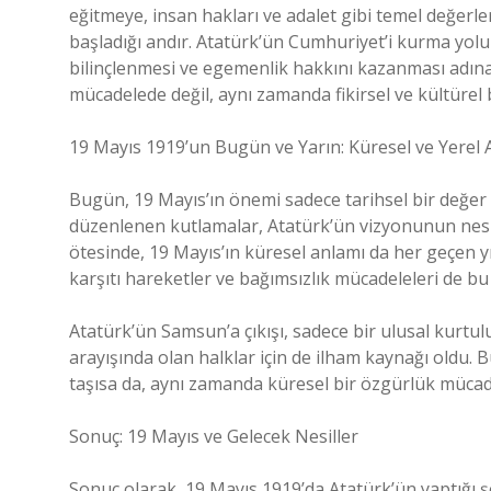
eğitmeye, insan hakları ve adalet gibi temel değerle
başladığı andır. Atatürk’ün Cumhuriyet’i kurma yolun
bilinçlenmesi ve egemenlik hakkını kazanması adına
mücadelede değil, aynı zamanda fikirsel ve kültürel b
19 Mayıs 1919’un Bugün ve Yarın: Küresel ve Yerel 
Bugün, 19 Mayıs’ın önemi sadece tarihsel bir değer t
düzenlenen kutlamalar, Atatürk’ün vizyonunun nesil
ötesinde, 19 Mayıs’ın küresel anlamı da her geçen yı
karşıtı hareketler ve bağımsızlık mücadeleleri de bu t
Atatürk’ün Samsun’a çıkışı, sadece bir ulusal kurtu
arayışında olan halklar için de ilham kaynağı oldu. 
taşısa da, aynı zamanda küresel bir özgürlük müc
Sonuç: 19 Mayıs ve Gelecek Nesiller
Sonuç olarak, 19 Mayıs 1919’da Atatürk’ün yaptığı ş