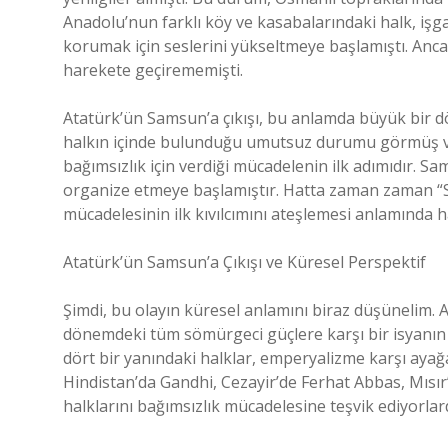
Anadolu’nun farklı köy ve kasabalarındaki halk, işgal
korumak için seslerini yükseltmeye başlamıştı. Anc
harekete geçirememişti.
Atatürk’ün Samsun’a çıkışı, bu anlamda büyük bir
halkın içinde bulunduğu umutsuz durumu görmüş ve d
bağımsızlık için verdiği mücadelenin ilk adımıdır. Sa
organize etmeye başlamıştır. Hatta zaman zaman “S
mücadelesinin ilk kıvılcımını ateşlemesi anlamında ha
Atatürk’ün Samsun’a Çıkışı ve Küresel Perspektif
Şimdi, bu olayın küresel anlamını biraz düşünelim. At
dönemdeki tüm sömürgeci güçlere karşı bir isyanın
dört bir yanındaki halklar, emperyalizme karşı ayağ
Hindistan’da Gandhi, Cezayir’de Ferhat Abbas, Mısır’d
halklarını bağımsızlık mücadelesine teşvik ediyorlard