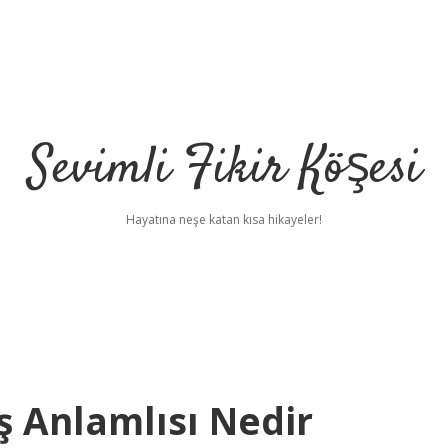
Sevimli Fikir Köşesi
Hayatına neşe katan kısa hikayeler!
Eş Anlamlısı Nedir