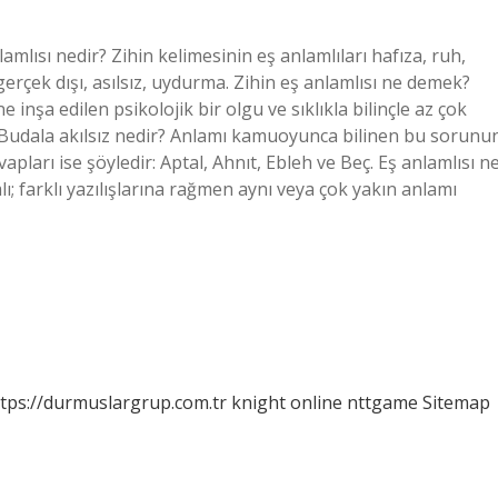
nlamlısı nedir? Zihin kelimesinin eş anlamlıları hafıza, ruh,
 gerçek dışı, asılsız, uydurma. Zihin eş anlamlısı ne demek?
 inşa edilen psikolojik bir olgu ve sıklıkla bilinçle az çok
ır. Budala akılsız nedir? Anlamı kamuoyunca bilinen bu sorunu
apları ise şöyledir: Aptal, Ahnıt, Ebleh ve Beç. Eş anlamlısı n
lı; farklı yazılışlarına rağmen aynı veya çok yakın anlamı
tps://durmuslargrup.com.tr
knight online
nttgame
Sitemap