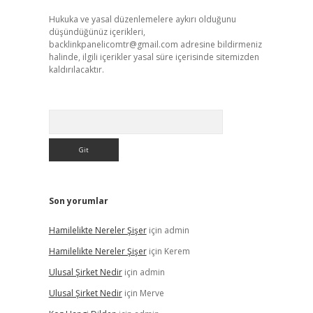
Hukuka ve yasal düzenlemelere aykırı olduğunu
düşündüğünüz içerikleri,
backlinkpanelicomtr@gmail.com
adresine bildirmeniz
halinde, ilgili içerikler yasal süre içerisinde sitemizden
kaldırılacaktır.
Arama
Son yorumlar
Hamilelikte Nereler Şişer
için
admin
Hamilelikte Nereler Şişer
için
Kerem
Ulusal Şirket Nedir
için
admin
Ulusal Şirket Nedir
için
Merve