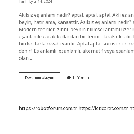
Tarih: Eylül 14, 2024
Akılsız eş anlamı nedir? aptal, aptal, aptal. Aklı eş a
beyin, hatırlama, kanaattir. Asılsız eş anlamı nedir?
Modern teoriler, zihni, beynin bilimsel anlamı üzerine
eşanlamlı olarak kullanılan bir terim olarak ele al
birden fazla cevabı vardır. Aptal aptal sorusunun cev
denir? Eş anlamlı, eşanlamlı, alternatif veya eşanlam
olan…
Akılsız
Devamını okuyun
14 Yorum
Kelimesinin
Eş
Anlamlısı
Nedir
https://robotforum.com.tr
https://ieticaret.com.tr
ht