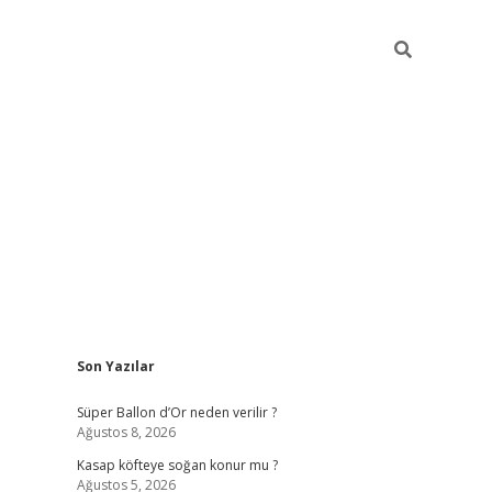
Sidebar
Son Yazılar
elexbet günce
Süper Ballon d’Or neden verilir ?
Ağustos 8, 2026
Kasap köfteye soğan konur mu ?
Ağustos 5, 2026