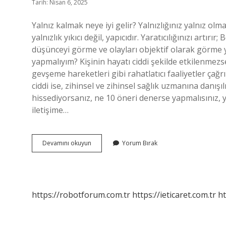
Tarih: Nisan 6, 2025
Yalnız kalmak neye iyi gelir? Yalnızlığınız yalnız olma
yalnızlık yıkıcı değil, yapıcıdır. Yaratıcılığınızı art
düşünceyi görme ve olayları objektif olarak görme
yapmalıyım? Kişinin hayatı ciddi şekilde etkilenme
gevşeme hareketleri gibi rahatlatıcı faaliyetler çağr
ciddi ise, zihinsel ve zihinsel sağlık uzmanına danışı
hissediyorsanız, ne 10 öneri denerse yapmalısınız, yara
iletişime…
Yalnız
Devamını okuyun
Yorum Bırak
Kalmaktan
Nasıl
Keyif
Alırım
https://robotforum.com.tr
https://ieticaret.com.tr
ht