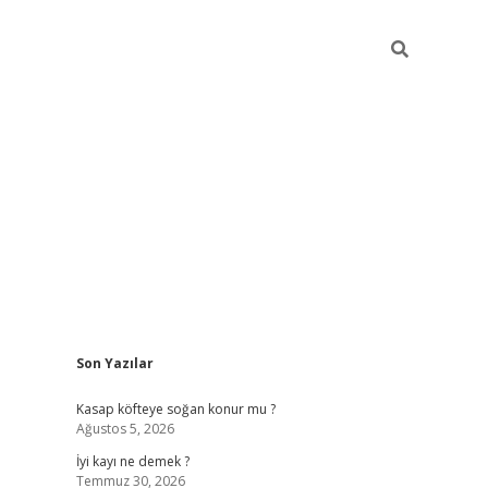
Sidebar
Son Yazılar
elexbet güncel
Kasap köfteye soğan konur mu ?
Ağustos 5, 2026
İyi kayı ne demek ?
Temmuz 30, 2026