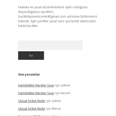
Hukuka ve yasal düzenlemelere aykırı olduğunu
düşündüğünüz içerikleri,
backlinkpanelicomtr@gmail.com
adresine bildirmeniz
halinde, ilgili içerikler yasal süre içerisinde sitemizden
kaldırılacaktır.
Arama
Son yorumlar
Hamilelikte Nereler Şişer
için
admin
Hamilelikte Nereler Şişer
için
Kerem
Ulusal Şirket Nedir
için
admin
Ulusal Şirket Nedir
için
Merve