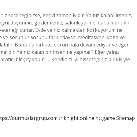
nız seçeneğinizse, geçici zaman iyidir. Yalnız kalabilirseniz,
ırır; Beyni düşünme, gözlemleme, sakinleştirme, daha mantıklı
 yeteneği sunar. Evde yalnız kalmaktan korkuyorum ne
zse ve sorunun sorunu farkındaysa, meditasyon, yoga ve
ılabilir. Bununla birlikte, sorun hala devam ediyor ve eğer
lmalıdır. Yalnız kalan bir insan ne yapmalı? Eğer yalnız
tıcı bir şey yapın. … Kendinizi iyi hissettiğiniz bir kişiyle
tps://durmuslargrup.com.tr
knight online
nttgame
Sitemap