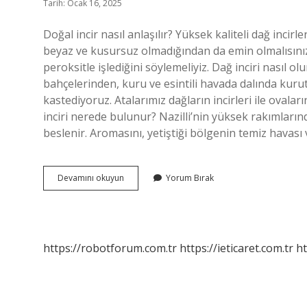
Tarih: Ocak 16, 2025
Doğal incir nasıl anlaşılır? Yüksek kaliteli dağ incirl
beyaz ve kusursuz olmadığından da emin olmalısınız. N
peroksitle işlediğini söylemeliyiz. Dağ inciri nasıl ol
bahçelerinden, kuru ve esintili havada dalında kurutu
kastediyoruz. Atalarımız dağların incirleri ile ovalar
inciri nerede bulunur? Nazilli’nin yüksek rakımların
beslenir. Aromasını, yetiştiği bölgenin temiz havası
Dağ
Devamını okuyun
Yorum Bırak
Inciri
Nasıl
Anlaşılır
https://robotforum.com.tr
https://ieticaret.com.tr
ht