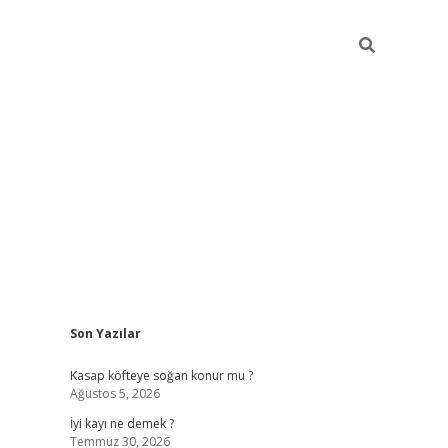
Sidebar
Son Yazılar
elexbet güncel
Kasap köfteye soğan konur mu ?
Ağustos 5, 2026
İyi kayı ne demek ?
Temmuz 30, 2026