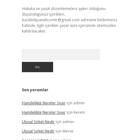
Hukuka ve yasal düzenlemelere aykırı olduğunu
düşündüğünüz içerikleri,
backlinkpanelicomtr@gmail.com
adresine bildirmeniz
halinde, ilgili içerikler yasal süre içerisinde sitemizden
kaldırılacaktır.
Arama
Son yorumlar
Hamilelikte Nereler Şişer
için
admin
Hamilelikte Nereler Şişer
için
Kerem
Ulusal Şirket Nedir
için
admin
Ulusal Şirket Nedir
için
Merve