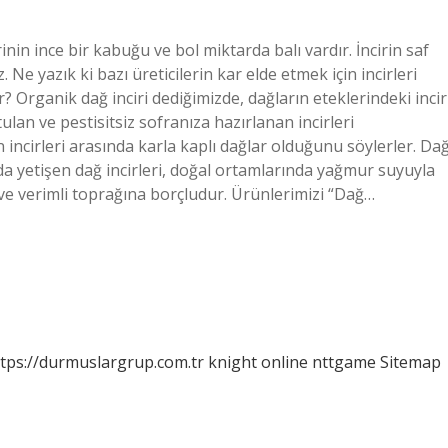
erinin ince bir kabuğu ve bol miktarda balı vardır. İncirin saf
e yazık ki bazı üreticilerin kar elde etmek için incirleri
ur? Organik dağ inciri dediğimizde, dağların eteklerindeki incir
lan ve pestisitsiz sofranıza hazırlanan incirleri
ın incirleri arasında karla kaplı dağlar olduğunu söylerler. Da
da yetişen dağ incirleri, doğal ortamlarında yağmur suyuyla
 ve verimli toprağına borçludur. Ürünlerimizi “Dağ…
tps://durmuslargrup.com.tr
knight online
nttgame
Sitemap