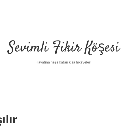
Sevimli Fikir Köşesi
Hayatına neşe katan kısa hikayeler!
ılır