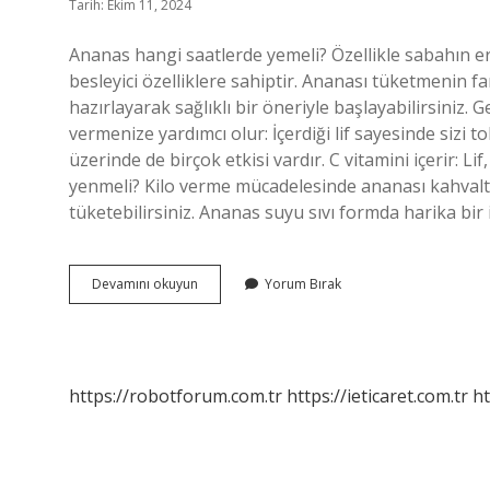
Tarih: Ekim 11, 2024
Ananas hangi saatlerde yemeli? Özellikle sabahın er
besleyici özelliklere sahiptir. Ananası tüketmenin fa
hazırlayarak sağlıklı bir öneriyle başlayabilirsiniz.
vermenize yardımcı olur: İçerdiği lif sayesinde sizi 
üzerinde de birçok etkisi vardır. C vitamini içerir: 
yenmeli? Kilo verme mücadelesinde ananası kahvaltı
tüketebilirsiniz. Ananas suyu sıvı formda harika bir 
Ananas
Devamını okuyun
Yorum Bırak
Gece
Yenir
Mi
https://robotforum.com.tr
https://ieticaret.com.tr
ht