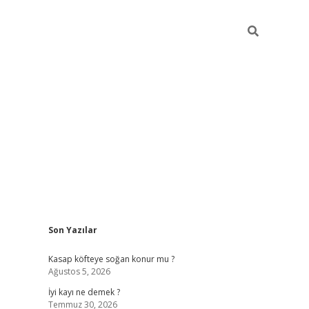
Sidebar
Son Yazılar
elexbet güncel
Kasap köfteye soğan konur mu ?
Ağustos 5, 2026
İyi kayı ne demek ?
Temmuz 30, 2026