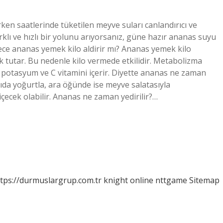
ken saatlerinde tüketilen meyve suları canlandırıcı ve
rklı ve hızlı bir yolunu arıyorsanız, güne hazır ananas suyu
 Gece ananas yemek kilo aldirir mı? Ananas yemek kilo
tok tutar. Bu nedenle kilo vermede etkilidir. Metabolizma
Lif, potasyum ve C vitamini içerir. Diyette ananas ne zaman
da yoğurtla, ara öğünde ise meyve salatasıyla
içecek olabilir. Ananas ne zaman yedirilir?…
tps://durmuslargrup.com.tr
knight online
nttgame
Sitemap