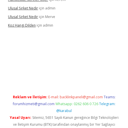
Ulusal Şirket Nedir
için
admin
Ulusal Şirket Nedir
için
Merve
Koz Hangi Dilden
için
admin
t güncel
Reklam ve İletişim:
E-mail:
backlinkpaneli@gmail.com
Teams:
forumhizmeti@gmail.com
Whatsapp: 0262 606 0 726
Telegram:
@karabul
Yasal Uyarı:
Sitemiz, 5651 Sayılı Kanun gereğince Bilgi Teknolojileri
ve İletişim Kurumu (BTK) tarafından onaylanmış bir Yer Sağlayıcı