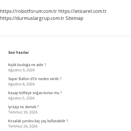
Nelerdir
https://robotforum.com.tr
https://ieticaret.com.tr
https://durmuslargrup.com.tr
Sitemap
Sidebar
Son Yazılar
Kışlık buzluğa ne atılır ?
Ağustos 9, 2026
Süper Ballon d’Or neden verilir ?
Ağustos 8, 2026
Kasap köfteye soğan konur mu ?
Ağustos 5, 2026
İyi kayı ne demek ?
Temmuz 30, 2026
Kozalak şurubu kaç yaş kullanabilir ?
Temmuz 26, 2026