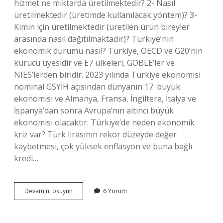
hizmet ne miktarda üretilmektedir? 2- Nasıl
üretilmektedir (üretimde kullanılacak yöntem)? 3-
Kimin için üretilmektedir (üretilen ürün bireyler
arasında nasıl dağıtılmaktadır)? Türkiye’nin
ekonomik durumu nasıl? Türkiye, OECD ve G20’nin
kurucu üyesidir ve E7 ülkeleri, GOBLE’ler ve
NIES’lerden biridir. 2023 yılında Türkiye ekonomisi
nominal GSYİH açısından dünyanın 17. büyük
ekonomisi ve Almanya, Fransa, İngiltere, İtalya ve
İspanya’dan sonra Avrupa’nın altıncı büyük
ekonomisi olacaktır. Türkiye’de neden ekonomik
kriz var? Türk lirasının rekor düzeyde değer
kaybetmesi, çok yüksek enflasyon ve buna bağlı
kredi…
Türkiyenin
Devamını okuyun
6 Yorum
Genel
Ekonomik
Sorunları