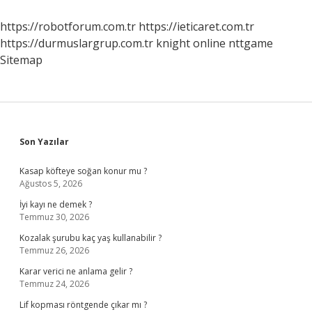
https://robotforum.com.tr
https://ieticaret.com.tr
https://durmuslargrup.com.tr
knight online
nttgame
Sitemap
Sidebar
Son Yazılar
Kasap köfteye soğan konur mu ?
Ağustos 5, 2026
İyi kayı ne demek ?
Temmuz 30, 2026
Kozalak şurubu kaç yaş kullanabilir ?
Temmuz 26, 2026
Karar verici ne anlama gelir ?
Temmuz 24, 2026
Lif kopması röntgende çıkar mı ?