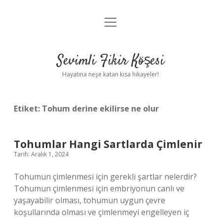
menüyü
Anasayfa
aç
Gizlilik Politikası
Sevimli Fikir Köşesi
Yasal Uyarı
Hayatına neşe katan kısa hikayeler!
Hakkımızda
Etiket:
Tohum derine ekilirse ne olur
Tohumlar Hangi Sartlarda Çimlenir
Tarih: Aralık 1, 2024
Tohumun çimlenmesi için gerekli şartlar nelerdir?
Tohumun çimlenmesi için embriyonun canlı ve
yaşayabilir olması, tohumun uygun çevre
koşullarında olması ve çimlenmeyi engelleyen iç