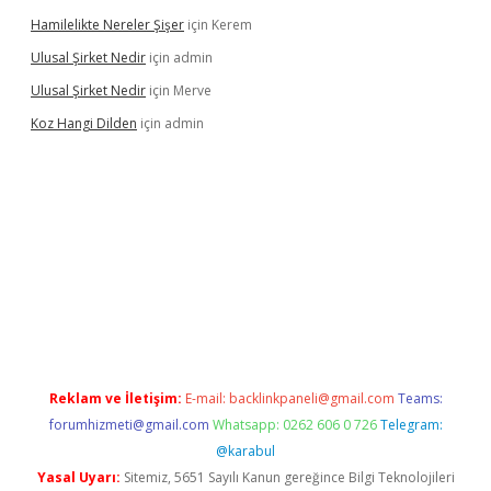
Hamilelikte Nereler Şişer
için
Kerem
Ulusal Şirket Nedir
için
admin
Ulusal Şirket Nedir
için
Merve
Koz Hangi Dilden
için
admin
t güncel
Reklam ve İletişim:
E-mail:
backlinkpaneli@gmail.com
Teams:
forumhizmeti@gmail.com
Whatsapp: 0262 606 0 726
Telegram:
@karabul
Yasal Uyarı:
Sitemiz, 5651 Sayılı Kanun gereğince Bilgi Teknolojileri