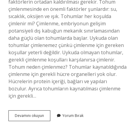
faktörlerin ortadan kaldırılması gerekir. Tohum
çimlenmesinde en önemli faktörler şunlardır: su,
sıcaklık, oksijen ve ışık. Tohumlar her koşulda
çimlenir mi? Çimlenme, embriyonun gelişim
potansiyeli dış kabuğun mekanik sınırlamasından
daha güçlü olan tohumlarda başlar. Uykuda olan
tohumlar çimlenemez çünkü çimlenme için gereken
koşullar yeterli değildir. Uykuda olmayan tohumlar,
gerekli çimlenme koşulları karşılanırsa çimlenir.
Tohum neden çimlenmez? Tohumlar kaynatıldığında
çimlenme için gerekli hücre organelleri yok olur.
Hücrelerin protein içeriği, bağları ve yapıları
bozulur. Ayrıca tohumların kaynatılması çimlenme
için gerekli…
Tohumlar
Devamını okuyun
Yorum Bırak
Hangi
Sartlarda
Çimlenir