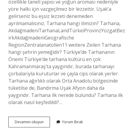
özellikle taneli yapısı ve yoğun aroması nedeniyle
yöre halkı için vazgeçilmez bir lezzettir. Uşak’a
gelirseniz bu eşsiz lezzeti denemeden
ayrılmamalısınız. Tarhana hangi ilimizin? Tarhana,
AkdağmadeniTarhanaLandTürkeiProvinzYozgatBez
irkAkdağmadeniGeografische
RegionZentralanatolien11 weitere Zeilen Tarhana
hangi şehrin yemeğidir? Türkiye’de Tarhananın
Önemi Türkiye’de tarhana kültürü en çok
Kahramanmaraş’ta yaygındır, burada tarhanayı
çorbalarıyla kuruturlar ve çayla cips olarak yerler.
Tarhana ağırlıklı olarak Orta Anadolu bölgesinde
tüketilse de, Bandırma Uşak Afyon daha da
yaygındır. Tarhana ilk nerede bulundu? Tarhana ilk
olarak nasıl keşfedildi?…
Tarhana
Devamını okuyun
Yorum Bırak
Hangi
Yöreye