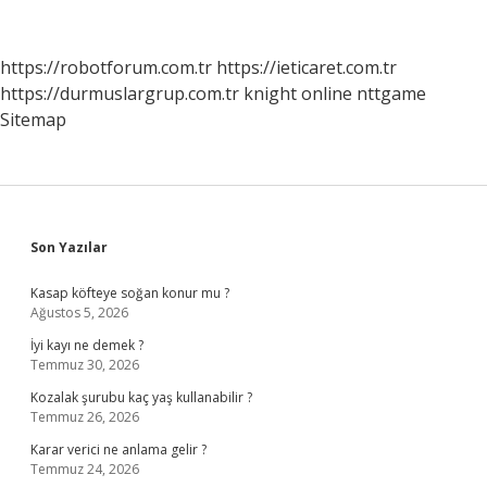
Ait
https://robotforum.com.tr
https://ieticaret.com.tr
https://durmuslargrup.com.tr
knight online
nttgame
Sitemap
Sidebar
Son Yazılar
Kasap köfteye soğan konur mu ?
Ağustos 5, 2026
İyi kayı ne demek ?
Temmuz 30, 2026
Kozalak şurubu kaç yaş kullanabilir ?
Temmuz 26, 2026
Karar verici ne anlama gelir ?
Temmuz 24, 2026