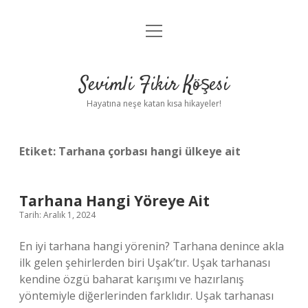
menüyü
Anasayfa
aç
Gizlilik Politikası
Sevimli Fikir Köşesi
Yasal Uyarı
Hayatına neşe katan kısa hikayeler!
Hakkımızda
Etiket:
Tarhana çorbası hangi ülkeye ait
Tarhana Hangi Yöreye Ait
Tarih: Aralık 1, 2024
En iyi tarhana hangi yörenin? Tarhana denince akla
ilk gelen şehirlerden biri Uşak’tır. Uşak tarhanası
kendine özgü baharat karışımı ve hazırlanış
yöntemiyle diğerlerinden farklıdır. Uşak tarhanası