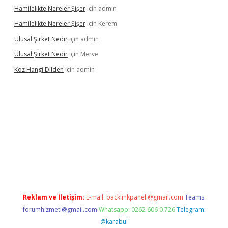
Hamilelikte Nereler Şişer
için
admin
Hamilelikte Nereler Şişer
için
Kerem
Ulusal Şirket Nedir
için
admin
Ulusal Şirket Nedir
için
Merve
Koz Hangi Dilden
için
admin
t güncel
Reklam ve İletişim:
E-mail:
backlinkpaneli@gmail.com
Teams:
forumhizmeti@gmail.com
Whatsapp: 0262 606 0 726
Telegram:
@karabul