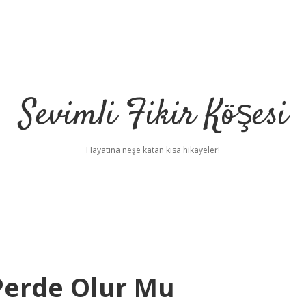
Sevimli Fikir Köşesi
Hayatına neşe katan kısa hikayeler!
Perde Olur Mu