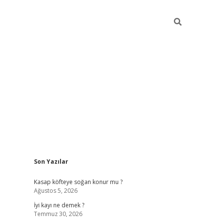
Sidebar
Son Yazılar
elexbet günce
Kasap köfteye soğan konur mu ?
Ağustos 5, 2026
İyi kayı ne demek ?
Temmuz 30, 2026