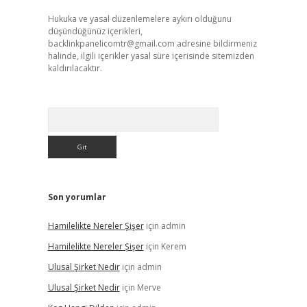
Hukuka ve yasal düzenlemelere aykırı olduğunu
düşündüğünüz içerikleri,
backlinkpanelicomtr@gmail.com
adresine bildirmeniz
halinde, ilgili içerikler yasal süre içerisinde sitemizden
kaldırılacaktır.
Arama
Son yorumlar
Hamilelikte Nereler Şişer
için
admin
Hamilelikte Nereler Şişer
için
Kerem
Ulusal Şirket Nedir
için
admin
Ulusal Şirket Nedir
için
Merve