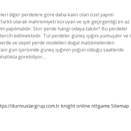
leri diğer perdelere göre daha kalın olan özel yapım
arklı olarak mahremiyeti koruyan ve ışık geçirgenliği en az
i yapılmalıdır. Stor perde hangi odaya takılır? Bu perdeler
tercih edilmektedir. Tül perdeler güneş ışığını yumuşatır ve i
 perde ve sepet perde modelleri doğal malzemelerden
 Yani gün içerisinde güneş ışığının yoğun olduğu saatlerde
ahatlıkla görebiliyor.…
tps://durmuslargrup.com.tr
knight online
nttgame
Sitemap