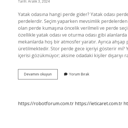
Tarih: Aralık 3, 2024
Yatak odasına hangi perde gider? Yatak odası perde
perdelerdir. Seçim yaparken mevsimlik perdelerden f
olan perde kumaşına öncelik verilmeli ve perde seçim
özellikle yatak odası ve oturma odası gibi alanlarda 
mekanlarda hoş bir atmosfer yaratır. Ayrıca ahşap
üretilmektedir. Stor perde gece içeriyi gösterir mi?
içerisi gözükmüyor; aksine odadaki kişiler dışarıyı r
Yatak
Devamını okuyun
Yorum Bırak
Odasına
Stor
Perde
Olur
Mu
https://robotforum.com.tr
https://ieticaret.com.tr
ht