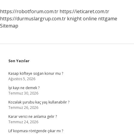
Gizlerim
https://robotforum.com.tr
https://ieticaret.com.tr
https://durmuslargrup.com.tr
knight online
nttgame
Sitemap
Sidebar
Son Yazılar
Kasap köfteye soğan konur mu ?
Ağustos 5, 2026
İyi kayı ne demek ?
Temmuz 30, 2026
Kozalak şurubu kaç yaş kullanabilir ?
Temmuz 26, 2026
Karar verici ne anlama gelir ?
Temmuz 24, 2026
Lif kopması röntgende çıkar mı ?