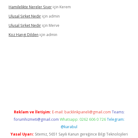
Hamilelikte Nereler Şişer
için
Kerem
Ulusal Şirket Nedir
için
admin
Ulusal Şirket Nedir
için
Merve
Koz Hangi Dilden
için
admin
t güncel
Reklam ve İletişim:
E-mail:
backlinkpaneli@gmail.com
Teams:
forumhizmeti@gmail.com
Whatsapp: 0262 606 0 726
Telegram:
@karabul
Yasal Uyarı:
Sitemiz, 5651 Sayılı Kanun gereğince Bilgi Teknolojileri