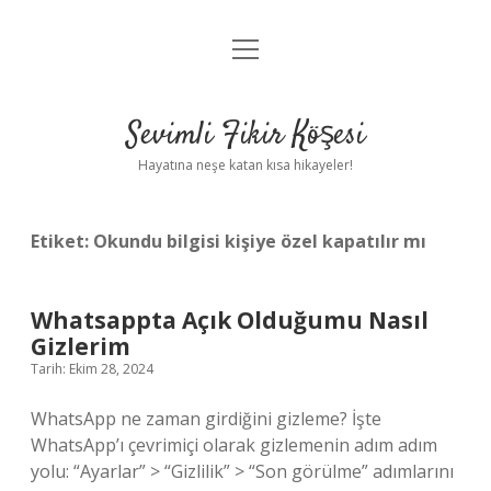
menüyü
Anasayfa
aç
Gizlilik Politikası
Sevimli Fikir Köşesi
Yasal Uyarı
Hayatına neşe katan kısa hikayeler!
Hakkımızda
Etiket:
Okundu bilgisi kişiye özel kapatılır mı
Whatsappta Açık Olduğumu Nasıl
Gizlerim
Tarih: Ekim 28, 2024
WhatsApp ne zaman girdiğini gizleme? İşte
WhatsApp’ı çevrimiçi olarak gizlemenin adım adım
yolu: “Ayarlar” > “Gizlilik” > “Son görülme” adımlarını