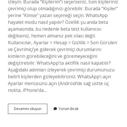
izleyin. Burada “Kişilerim”i seçerseniz, tüm kişileriniz
çevrimiçi olup olmadığınızı görebilir. Burada “Kişiler”
yerine “Kimse” yazan seçeneği seçin. WhatsApp
hayalet modu nasıl yapılır? Özellik şu anda beta
aşamasında, bu nedenle beta test kullanıcısı
değilseniz, hemen almanız pek olası değil.
Kullanıcılar, Ayarlar > Hesap > Gizlilik > Son Görülen
ve Çevrimiçi’ye giderek çevrimiçi durumlarını
kimlerin görebileceğini ve göremeyeceğini
değiştirebilir. WhatsApp’ta aktiflik nasıl kapatılır?
Aşağıdaki adımları izleyerek çevrimiçi durumunuzu
belirli kişilerden gizleyebilirsiniz: WhatsApp’ı açın
Ayarlar menüsünü açın (Android’de sağ üstte üç
nokta, iPhone’da…
Whatsappta
Devamını okuyun
Yorum Bırak
Açık
Olduğumu
Nasıl