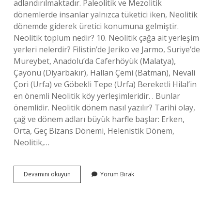
adlandırılmaktadır. Paleolitik ve Mezolitik
dönemlerde insanlar yalnızca tüketici iken, Neolitik
dönemde giderek üretici konumuna gelmiştir.
Neolitik toplum nedir? 10. Neolitik çağa ait yerleşim
yerleri nelerdir? Filistin’de Jeriko ve Jarmo, Suriye’de
Mureybet, Anadolu’da Caferhöyük (Malatya),
Çayönü (Diyarbakır), Hallan Çemi (Batman), Nevali
Çori (Urfa) ve Göbekli Tepe (Urfa) Bereketli Hilal’in
en önemli Neolitik köy yerleşimleridir. . Bunlar
önemlidir. Neolitik dönem nasıl yazılır? Tarihi olay,
çağ ve dönem adları büyük harfle başlar: Erken,
Orta, Geç Bizans Dönemi, Helenistik Dönem,
Neolitik,…
Neolitik
Devamını okuyun
Yorum Bırak
Çağda
Ne
Oldu