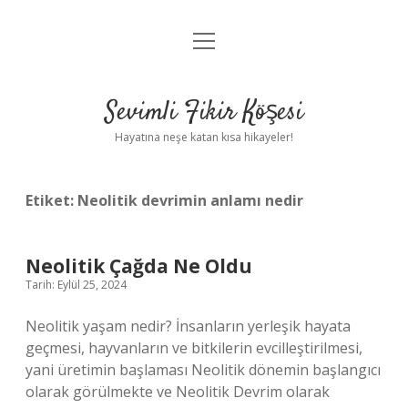
menüyü
Anasayfa
aç
Gizlilik Politikası
Sevimli Fikir Köşesi
Yasal Uyarı
Hayatına neşe katan kısa hikayeler!
Hakkımızda
Etiket:
Neolitik devrimin anlamı nedir
Neolitik Çağda Ne Oldu
Tarih: Eylül 25, 2024
Neolitik yaşam nedir? İnsanların yerleşik hayata
geçmesi, hayvanların ve bitkilerin evcilleştirilmesi,
yani üretimin başlaması Neolitik dönemin başlangıcı
olarak görülmekte ve Neolitik Devrim olarak