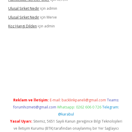
Ulusal Şirket Nedir
için
admin
Ulusal Şirket Nedir
için
Merve
Koz Hangi Dilden
için
admin
t güncel
Reklam ve İletişim:
E-mail:
backlinkpaneli@gmail.com
Teams:
forumhizmeti@gmail.com
Whatsapp: 0262 606 0 726
Telegram:
@karabul
Yasal Uyarı:
Sitemiz, 5651 Sayılı Kanun gereğince Bilgi Teknolojileri
ve İletişim Kurumu (BTK) tarafından onaylanmış bir Yer Sağlayıcı