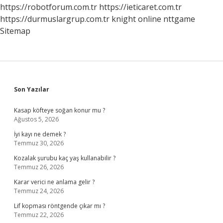
https://robotforum.com.tr
https://ieticaret.com.tr
https://durmuslargrup.com.tr
knight online
nttgame
Sitemap
Sidebar
Son Yazılar
Kasap köfteye soğan konur mu ?
Ağustos 5, 2026
İyi kayı ne demek ?
Temmuz 30, 2026
Kozalak şurubu kaç yaş kullanabilir ?
Temmuz 26, 2026
Karar verici ne anlama gelir ?
Temmuz 24, 2026
Lif kopması röntgende çıkar mı ?
Temmuz 22, 2026