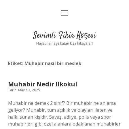
menüyü
Anasayfa
aç
Gizlilik Politikası
Sevimli Fikir Köşesi
Yasal Uyarı
Hayatına neşe katan kısa hikayeler!
Hakkımızda
Etiket:
Muhabir nasıl bir meslek
Muhabir Nedir Ilkokul
Tarih: Mayıs 3, 2025
Muhabir ne demek 2 sinif? Bir muhabir ne anlama
geliyor? Muhabir, tüm açıklık ve olayları ileten ve
halkı sunan kişidir. Savaş, adliye, polis veya spor
muhabirleri gibi özel alanlara odaklanan muhabirler