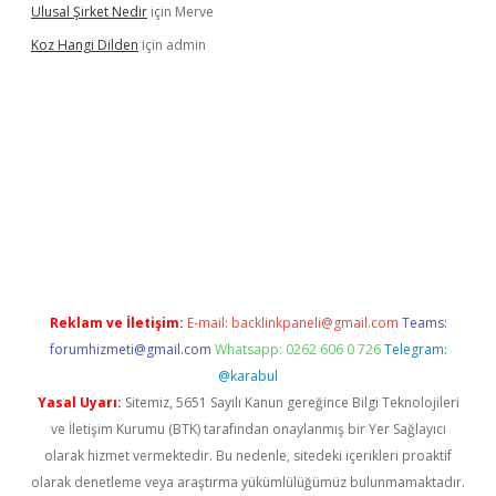
Ulusal Şirket Nedir
için
Merve
Koz Hangi Dilden
için
admin
et güncel
Reklam ve İletişim:
E-mail:
backlinkpaneli@gmail.com
Teams:
forumhizmeti@gmail.com
Whatsapp: 0262 606 0 726
Telegram:
@karabul
Yasal Uyarı:
Sitemiz, 5651 Sayılı Kanun gereğince Bilgi Teknolojileri
ve İletişim Kurumu (BTK) tarafından onaylanmış bir Yer Sağlayıcı
olarak hizmet vermektedir. Bu nedenle, sitedeki içerikleri proaktif
olarak denetleme veya araştırma yükümlülüğümüz bulunmamaktadır.