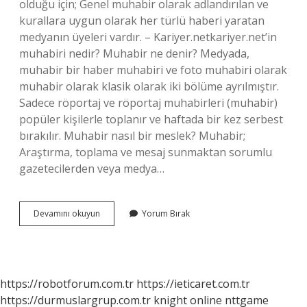
olduğu için; Genel muhabir olarak adlandırılan ve
kurallara uygun olarak her türlü haberi yaratan
medyanın üyeleri vardır. – Kariyer.netkariyer.net’in
muhabiri nedir? Muhabir ne denir? Medyada,
muhabir bir haber muhabiri ve foto muhabiri olarak
muhabir olarak klasik olarak iki bölüme ayrılmıştır.
Sadece röportaj ve röportaj muhabirleri (muhabir)
popüler kişilerle toplanır ve haftada bir kez serbest
bırakılır. Muhabir nasıl bir meslek? Muhabir;
Araştırma, toplama ve mesaj sunmaktan sorumlu
gazetecilerden veya medya…
Muhabir
Devamını okuyun
Yorum Bırak
Nedir
Ilkokul
https://robotforum.com.tr
https://ieticaret.com.tr
https://durmuslargrup.com.tr
knight online
nttgame