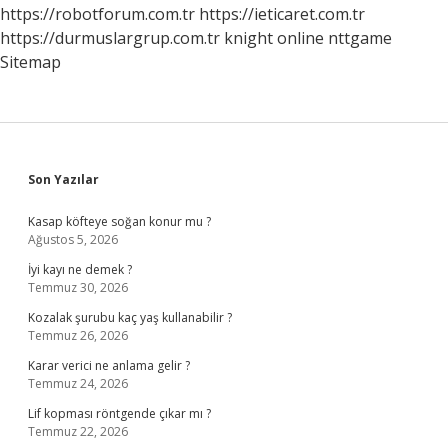
2024
https://robotforum.com.tr
https://ieticaret.com.tr
https://durmuslargrup.com.tr
knight online
nttgame
Sitemap
Sidebar
Son Yazılar
Kasap köfteye soğan konur mu ?
Ağustos 5, 2026
İyi kayı ne demek ?
Temmuz 30, 2026
Kozalak şurubu kaç yaş kullanabilir ?
Temmuz 26, 2026
Karar verici ne anlama gelir ?
Temmuz 24, 2026
Lif kopması röntgende çıkar mı ?
Temmuz 22, 2026