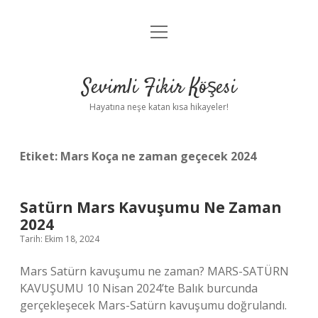
menüyü
Anasayfa
aç
Gizlilik Politikası
Sevimli Fikir Köşesi
Yasal Uyarı
Hayatına neşe katan kısa hikayeler!
Hakkımızda
Etiket:
Mars Koça ne zaman geçecek 2024
Satürn Mars Kavuşumu Ne Zaman
2024
Tarih: Ekim 18, 2024
Mars Satürn kavuşumu ne zaman? MARS-SATÜRN
KAVUŞUMU 10 Nisan 2024’te Balık burcunda
gerçekleşecek Mars-Satürn kavuşumu doğrulandı.