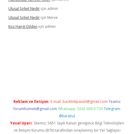
Ulusal Şirket Nedir
için
admin
Ulusal Şirket Nedir
için
Merve
Koz Hangi Dilden
için
admin
t güncel
Reklam ve İletişim:
E-mail:
backlinkpaneli@gmail.com
Teams:
forumhizmeti@gmail.com
Whatsapp: 0262 606 0 726
Telegram:
@karabul
Yasal Uyarı:
Sitemiz, 5651 Sayılı Kanun gereğince Bilgi Teknolojileri
ve İletişim Kurumu (BTK) tarafından onaylanmış bir Yer Sağlayıcı