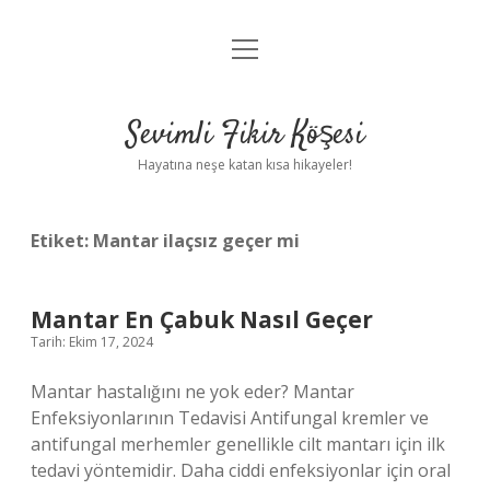
menüyü
Anasayfa
aç
Gizlilik Politikası
Sevimli Fikir Köşesi
Yasal Uyarı
Hayatına neşe katan kısa hikayeler!
Hakkımızda
Etiket:
Mantar ilaçsız geçer mi
Mantar En Çabuk Nasıl Geçer
Tarih: Ekim 17, 2024
Mantar hastalığını ne yok eder? Mantar
Enfeksiyonlarının Tedavisi Antifungal kremler ve
antifungal merhemler genellikle cilt mantarı için ilk
tedavi yöntemidir. Daha ciddi enfeksiyonlar için oral