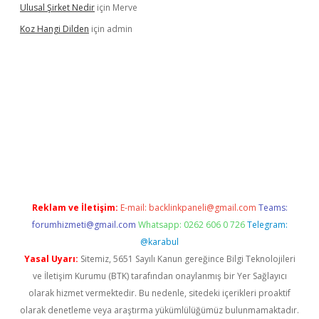
Ulusal Şirket Nedir
için
Merve
Koz Hangi Dilden
için
admin
 güncel
Reklam ve İletişim:
E-mail:
backlinkpaneli@gmail.com
Teams:
forumhizmeti@gmail.com
Whatsapp: 0262 606 0 726
Telegram:
@karabul
Yasal Uyarı:
Sitemiz, 5651 Sayılı Kanun gereğince Bilgi Teknolojileri
ve İletişim Kurumu (BTK) tarafından onaylanmış bir Yer Sağlayıcı
olarak hizmet vermektedir. Bu nedenle, sitedeki içerikleri proaktif
olarak denetleme veya araştırma yükümlülüğümüz bulunmamaktadır.