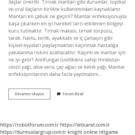
ilaçlar önerilir. Tırnak mantarı gibi durumlar, topikal
ve oral ilaçların birlikte kullanımından kaynaklanır.
Mantarı en çabuk ne geçirir? Mantar enfeksiyonuyla
başa çıkarken en iyi hareket tarzı etkilenen bölgeyi
kuru tutmaktır. Tırnak makası, tırnak törpüsü,
tarak, havlu, terlik, ayakkabı ve iç çamaşırı gibi
kişisel eşyaları paylaşmaktan kaçınmak hastalığa
yakalanma riskini azaltacaktır. Kaşıntı ve mantar için
ne iyi gelir? Antifungal özelliklere sahip Hindistan
cevizi yağı, aloe vera, çay ağacı ve kekik yağı. Mantar
enfeksiyonlarının daha fazla yayılmasını…
Mantar
Devamını okuyun
Yorum Bırak
En
Çabuk
Nasıl
Geçer
https://robotforum.com.tr
https://ieticaret.com.tr
https://durmuslargrup.com.tr
knight online
nttgame