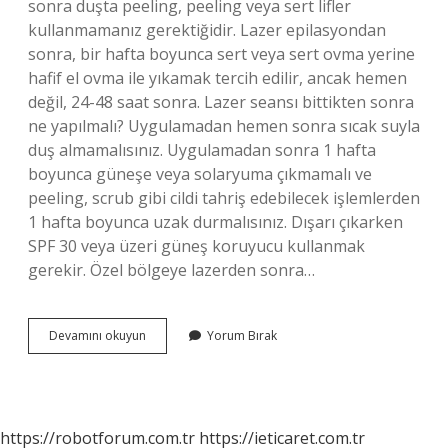
sonra duşta peeling, peeling veya sert lifler
kullanmamanız gerektiğidir. Lazer epilasyondan
sonra, bir hafta boyunca sert veya sert ovma yerine
hafif el ovma ile yıkamak tercih edilir, ancak hemen
değil, 24-48 saat sonra. Lazer seansı bittikten sonra
ne yapılmalı? Uygulamadan hemen sonra sıcak suyla
duş almamalısınız. Uygulamadan sonra 1 hafta
boyunca güneşe veya solaryuma çıkmamalı ve
peeling, scrub gibi cildi tahriş edebilecek işlemlerden
1 hafta boyunca uzak durmalısınız. Dışarı çıkarken
SPF 30 veya üzeri güneş koruyucu kullanmak
gerekir. Özel bölgeye lazerden sonra…
Lazerden
Devamını okuyun
Yorum Bırak
Sonra
Kuru
Kese
Yapılır
Mı
https://robotforum.com.tr
https://ieticaret.com.tr