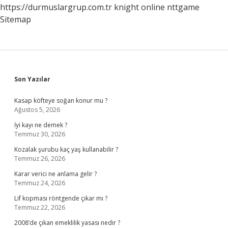
https://durmuslargrup.com.tr
knight online
nttgame
Sitemap
Sidebar
Son Yazılar
Kasap köfteye soğan konur mu ?
Ağustos 5, 2026
İyi kayı ne demek ?
Temmuz 30, 2026
Kozalak şurubu kaç yaş kullanabilir ?
Temmuz 26, 2026
Karar verici ne anlama gelir ?
Temmuz 24, 2026
Lif kopması röntgende çıkar mı ?
Temmuz 22, 2026
2008’de çıkan emeklilik yasası nedir ?