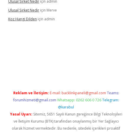
Ulusal Şirket Nedir
için
admin
Ulusal Şirket Nedir
için
Merve
Koz Hangi Dilden
için
admin
üncel
Reklam ve İletişim:
E-mail:
backlinkpaneli@gmail.com
Teams:
forumhizmeti@gmail.com
Whatsapp: 0262 606 0 726
Telegram:
@karabul
Yasal Uyarı:
Sitemiz, 5651 Sayılı Kanun gereğince Bilgi Teknolojileri
ve İletişim Kurumu (BTK) tarafından onaylanmış bir Yer Sağlayıcı
olarak hizmet vermektedir. Bu nedenle, sitedeki içerikleri proaktif