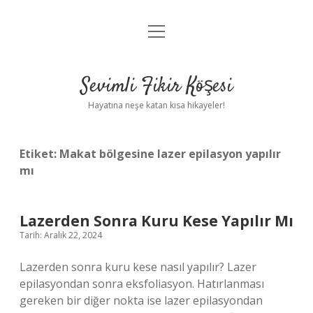
menüyü
Anasayfa
aç
Gizlilik Politikası
Sevimli Fikir Köşesi
Yasal Uyarı
Hayatına neşe katan kısa hikayeler!
Hakkımızda
Etiket:
Makat bölgesine lazer epilasyon yapılır
mı
Lazerden Sonra Kuru Kese Yapılır Mı
Tarih: Aralık 22, 2024
Lazerden sonra kuru kese nasıl yapılır? Lazer
epilasyondan sonra eksfoliasyon. Hatırlanması
gereken bir diğer nokta ise lazer epilasyondan