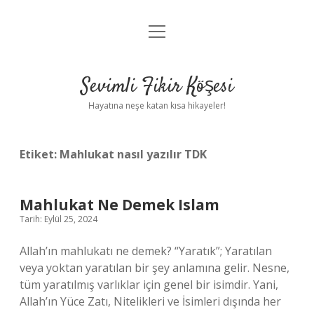
menüyü
Anasayfa
aç
Gizlilik Politikası
Sevimli Fikir Köşesi
Yasal Uyarı
Hayatına neşe katan kısa hikayeler!
Hakkımızda
Etiket:
Mahlukat nasıl yazılır TDK
Mahlukat Ne Demek Islam
Tarih: Eylül 25, 2024
Allah’ın mahlukatı ne demek? “Yaratık”; Yaratılan
veya yoktan yaratılan bir şey anlamına gelir. Nesne,
tüm yaratılmış varlıklar için genel bir isimdir. Yani,
Allah’ın Yüce Zatı, Nitelikleri ve İsimleri dışında her