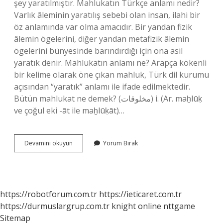
şey yaratılmıştır. Mahlukatın Türkçe anlamı nedir?
Varlık âleminin yaratılış sebebi olan insan, ilahi bir
öz anlamında var olma amacıdır. Bir yandan fizik
âlemin ögelerini, diğer yandan metafizik âlemin
ögelerini bünyesinde barındırdığı için ona asil
yaratık denir. Mahlukatın anlamı ne? Arapça kökenli
bir kelime olarak öne çıkan mahluk, Türk dil kurumu
açısından “yaratık” anlamı ile ifade edilmektedir.
Bütün mahlukat ne demek? (ﻣﺨﻠﻮﻗﺎﺕ) i. (Ar. maḫlūḳ
ve çoğul eki -āt ile maḫlūḳāt)…
Mahlukat
Devamını okuyun
Yorum Bırak
Ne
Demek
Islam
https://robotforum.com.tr
https://ieticaret.com.tr
https://durmuslargrup.com.tr
knight online
nttgame
Sitemap