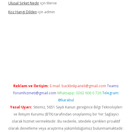
Ulusal Şirket Nedir
için
Merve
Koz Hangi Dilden
için
admin
bet güncel
Reklam ve İletişim:
E-mail:
backlinkpaneli@gmail.com
Teams:
forumhizmeti@gmail.com
Whatsapp: 0262 606 0 726
Telegram:
@karabul
Yasal Uyarı:
Sitemiz, 5651 Sayılı Kanun gereğince Bilgi Teknolojileri
ve İletişim Kurumu (BTK) tarafından onaylanmış bir Yer Sağlayıcı
olarak hizmet vermektedir. Bu nedenle, sitedeki içerikleri proaktif
olarak denetleme veya araştırma yükümlülüğümüz bulunmamaktadır.