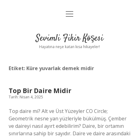
menüyü
Anasayfa
aç
Gizlilik Politikası
Sevimli Fikir Köşesi
Yasal Uyarı
Hayatına neşe katan kısa hikayeler!
Hakkımızda
Etiket:
Küre yuvarlak demek midir
Top Bir Daire Midir
Tarih: Nisan 4, 2025
Top daire mi? Alt ve Üst Yüzeyler CO Circle;
Geometrik nesne yan yüzleriyle bükülmüş. Çember
ve daireyi nasıl ayırt edebilirim? Daire, bir ortamın
sınırlarına sahip bir sayıdır. Daire ve daire arasındaki