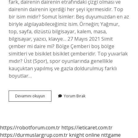
fark, dairenin dairenin etrafındaki çizgi olması ve
dairenin dairenin içerdiği her şeyi içermesidir. Top
bir isim midir? Somut İsimler: Beş duyumuzdan en az
biriyle algılayabileceğimiz isim. Örneğin; Yağmur,
top, sayfa, dizüstü bilgisayar, kalem, masa,
bilgisayar, yazıcı, klavye… 27 Mayıs 2021 Simit
çember mi daire mi? Bölge Çemberi boş bölge
simitleri ve bisiklet bisiklet çemberidir. Top yuvarlak
mıdır? Üst (Spor), spor oyunlarında genellikle
kauçuktan yapılmış ve gazla doldurulmuş farklı
boyutlar…
Top
Devamını okuyun
Yorum Bırak
Bir
Daire
Midir
https://robotforum.com.tr
https://ieticaret.com.tr
https://durmuslargrup.com.tr
knight online
nttgame