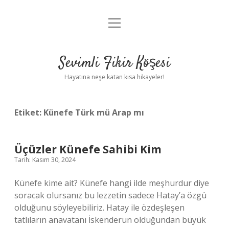
menüyü
Anasayfa
aç
Gizlilik Politikası
Sevimli Fikir Köşesi
Yasal Uyarı
Hayatına neşe katan kısa hikayeler!
Hakkımızda
Etiket:
Künefe Türk mü Arap mı
Üçüzler Künefe Sahibi Kim
Tarih: Kasım 30, 2024
Künefe kime ait? Künefe hangi ilde meşhurdur diye
soracak olursanız bu lezzetin sadece Hatay’a özgü
olduğunu söyleyebiliriz. Hatay ile özdeşleşen
tatlıların anavatanı İskenderun olduğundan büyük