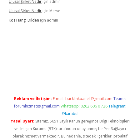
Ulusal Şirket Nedir
için
admin
Ulusal Şirket Nedir
için
Merve
Koz Hangi Dilden
için
admin
t güncel
Reklam ve İletişim:
E-mail:
backlinkpaneli@gmail.com
Teams:
forumhizmeti@gmail.com
Whatsapp: 0262 606 0 726
Telegram:
@karabul
Yasal Uyarı:
Sitemiz, 5651 Sayılı Kanun gereğince Bilgi Teknolojileri
ve İletişim Kurumu (BTK) tarafından onaylanmış bir Yer Sağlayıcı
olarak hizmet vermektedir. Bu nedenle, sitedeki içerikleri proaktif