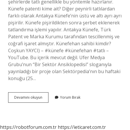
şehirlerde tatlı genellikle bu yöntemle hazırlanır.
Künefe patenti kime ait? Diğer peynirli tatlılardan
farklı olarak Antakya Künefe’nin üstü ve altı ayrı ayrı
pişirilir. Künefe pişirildikten sonra şerbet eklenerek
tatlandırma işlemi yapılır. Antakya Künefe, Türk
Patent ve Marka Kurumu tarafından tescillenmiş ve
coğrafi işaret almıştır. Künefehan sahibi kimdir?
Coşkun YAYCI) – #künefe #künefehan #tatlı –
YouTube. Bu içerik mevcut değil. Ufer Medya
Grubu’nun “Bir Sektör Ansiklopedisi” sloganıyla
yayınladığı bir proje olan Sektörpedia’nın bu haftaki
konuğu (25…
Üçüzler
Devamını okuyun
Yorum Bırak
Künefe
Sahibi
Kim
https://robotforum.com.tr
https://ieticaret.com.tr