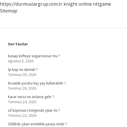
https://durmuslargrup.com.tr
knight online
nttgame
Sitemap
Sidebar
Son Yazılar
Kasap köfteye soğan konur mu ?
Ağustos 5, 2026
İyi kayı ne demek ?
Temmuz 30, 2026
Kozalak şurubu kaç yaş kullanabilir ?
Temmuz 26, 2026
Karar verici ne anlama gelir ?
Temmuz 24, 2026
Lif kopması röntgende çıkar mı ?
Temmuz 22, 2026
2008’de çıkan emeklilik yasası nedir ?