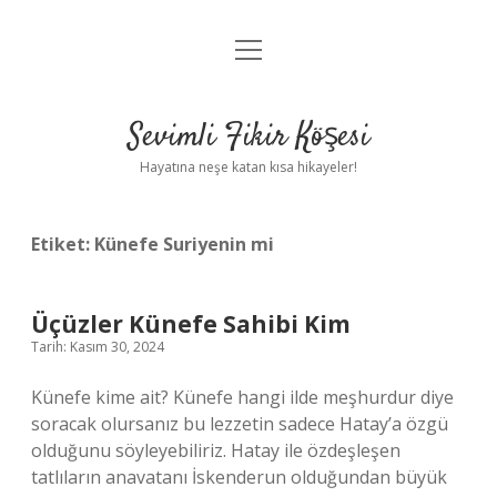
menüyü
Anasayfa
aç
Gizlilik Politikası
Sevimli Fikir Köşesi
Yasal Uyarı
Hayatına neşe katan kısa hikayeler!
Hakkımızda
Etiket:
Künefe Suriyenin mi
Üçüzler Künefe Sahibi Kim
Tarih: Kasım 30, 2024
Künefe kime ait? Künefe hangi ilde meşhurdur diye
soracak olursanız bu lezzetin sadece Hatay’a özgü
olduğunu söyleyebiliriz. Hatay ile özdeşleşen
tatlıların anavatanı İskenderun olduğundan büyük