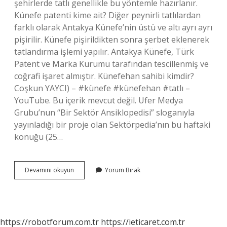
şehirlerde tatlı genellikle bu yöntemle hazırlanır.
Künefe patenti kime ait? Diğer peynirli tatlılardan
farklı olarak Antakya Künefe’nin üstü ve altı ayrı ayrı
pişirilir. Künefe pişirildikten sonra şerbet eklenerek
tatlandırma işlemi yapılır. Antakya Künefe, Türk
Patent ve Marka Kurumu tarafından tescillenmiş ve
coğrafi işaret almıştır. Künefehan sahibi kimdir?
Coşkun YAYCI) – #künefe #künefehan #tatlı –
YouTube. Bu içerik mevcut değil. Ufer Medya
Grubu’nun “Bir Sektör Ansiklopedisi” sloganıyla
yayınladığı bir proje olan Sektörpedia’nın bu haftaki
konuğu (25…
Üçüzler
Devamını okuyun
Yorum Bırak
Künefe
Sahibi
Kim
https://robotforum.com.tr
https://ieticaret.com.tr