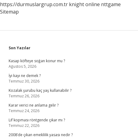
https://durmuslargrup.com.tr
knight online
nttgame
Sitemap
Sidebar
Son Yazılar
Kasap köfteye soğan konur mu ?
Ağustos 5, 2026
İyi kayı ne demek ?
Temmuz 30, 2026
Kozalak şurubu kaç yaş kullanabilir ?
Temmuz 26, 2026
Karar verici ne anlama gelir ?
Temmuz 24, 2026
Lif kopması röntgende çıkar mı ?
Temmuz 22, 2026
2008’de çıkan emeklilik yasası nedir ?