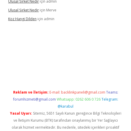
Ulusal Şirket Nedir
için
admin
Ulusal Şirket Nedir
için
Merve
Koz Hangi Dilden
için
admin
t güncel
Reklam ve İletişim:
E-mail:
backlinkpaneli@gmail.com
Teams:
forumhizmeti@gmail.com
Whatsapp: 0262 606 0 726
Telegram:
@karabul
Yasal Uyarı:
Sitemiz, 5651 Sayılı Kanun gereğince Bilgi Teknolojileri
ve İletişim Kurumu (BTK) tarafından onaylanmış bir Yer Sağlayıcı
olarak hizmet vermektedir. Bu nedenle, sitedeki içerikleri proaktif