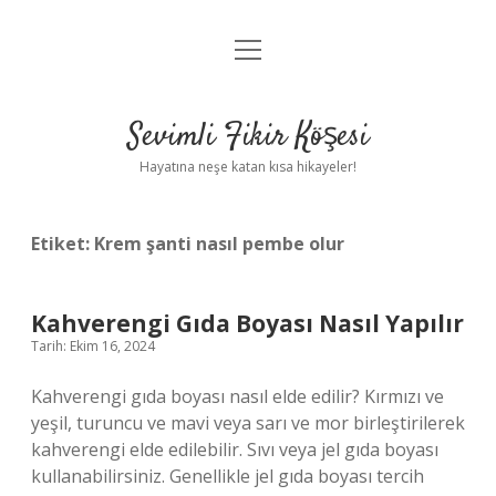
menüyü
Anasayfa
aç
Gizlilik Politikası
Sevimli Fikir Köşesi
Yasal Uyarı
Hayatına neşe katan kısa hikayeler!
Hakkımızda
Etiket:
Krem şanti nasıl pembe olur
Kahverengi Gıda Boyası Nasıl Yapılır
Tarih: Ekim 16, 2024
Kahverengi gıda boyası nasıl elde edilir? Kırmızı ve
yeşil, turuncu ve mavi veya sarı ve mor birleştirilerek
kahverengi elde edilebilir. Sıvı veya jel gıda boyası
kullanabilirsiniz. Genellikle jel gıda boyası tercih