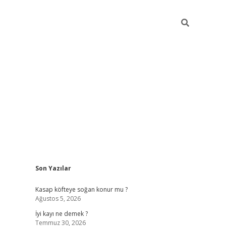
Sidebar
Son Yazılar
elexbet güncel
Kasap köfteye soğan konur mu ?
Ağustos 5, 2026
İyi kayı ne demek ?
Temmuz 30, 2026