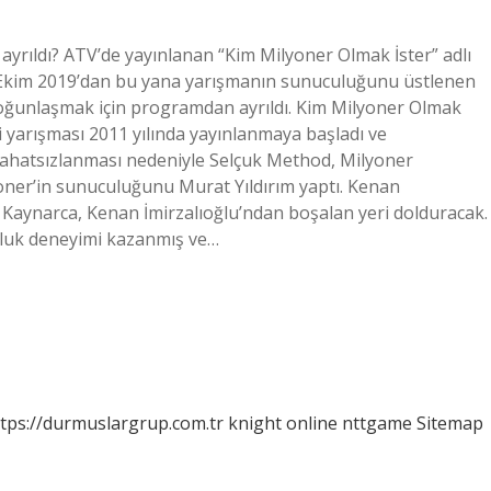
yrıldı? ATV’de yayınlanan “Kim Milyoner Olmak İster” adlı
5 Ekim 2019’dan bu yana yarışmanın sunuculuğunu üstlenen
yoğunlaşmak için programdan ayrıldı. Kim Milyoner Olmak
i yarışması 2011 yılında yayınlanmaya başladı ve
 rahatsızlanması nedeniyle Selçuk Method, Milyoner
oner’in sunuculuğunu Murat Yıldırım yaptı. Kenan
 Kaynarca, Kenan İmirzalıoğlu’ndan boşalan yeri dolduracak.
uluk deneyimi kazanmış ve…
tps://durmuslargrup.com.tr
knight online
nttgame
Sitemap