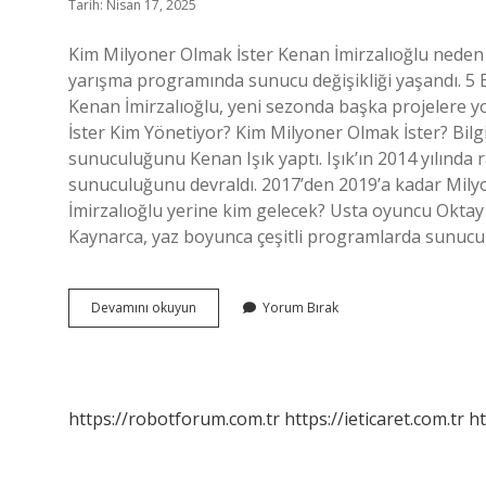
Tarih: Nisan 17, 2025
Kim Milyoner Olmak İster Kenan İmirzalıoğlu neden a
yarışma programında sunucu değişikliği yaşandı. 
Kenan İmirzalıoğlu, yeni sezonda başka projelere 
İster Kim Yönetiyor? Kim Milyoner Olmak İster? Bilg
sunuculuğunu Kenan Işık yaptı. Işık’ın 2014 yılında
sunuculuğunu devraldı. 2017’den 2019’a kadar Mily
İmirzalıoğlu yerine kim gelecek? Usta oyuncu Oktay
Kaynarca, yaz boyunca çeşitli programlarda sunuc
Kim
Devamını okuyun
Yorum Bırak
Milyoner
Olmak
Ister
Sahibi
https://robotforum.com.tr
https://ieticaret.com.tr
ht