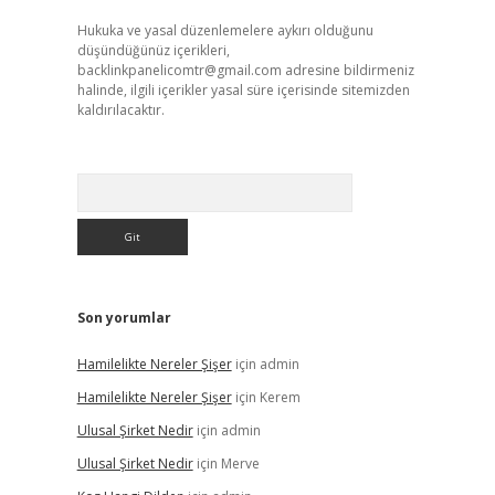
Hukuka ve yasal düzenlemelere aykırı olduğunu
düşündüğünüz içerikleri,
backlinkpanelicomtr@gmail.com
adresine bildirmeniz
halinde, ilgili içerikler yasal süre içerisinde sitemizden
kaldırılacaktır.
Arama
Son yorumlar
Hamilelikte Nereler Şişer
için
admin
Hamilelikte Nereler Şişer
için
Kerem
Ulusal Şirket Nedir
için
admin
Ulusal Şirket Nedir
için
Merve