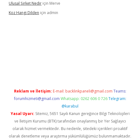
Ulusal Şirket Nedir
için
Merve
Koz Hangi Dilden
için
admin
t güncel
Reklam ve İletişim:
E-mail:
backlinkpaneli@gmail.com
Teams:
forumhizmeti@gmail.com
Whatsapp: 0262 606 0 726
Telegram:
@karabul
Yasal Uyarı:
Sitemiz, 5651 Sayılı Kanun gereğince Bilgi Teknolojileri
ve İletişim Kurumu (BTK) tarafından onaylanmış bir Yer Sağlayıcı
olarak hizmet vermektedir. Bu nedenle, sitedeki içerikleri proaktif
olarak denetleme veya araştırma yükümlülüğümüz bulunmamaktadır.