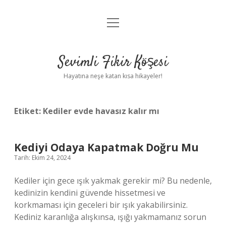
menüyü
Anasayfa
aç
Gizlilik Politikası
Sevimli Fikir Köşesi
Yasal Uyarı
Hayatına neşe katan kısa hikayeler!
Hakkımızda
Etiket:
Kediler evde havasız kalır mı
Kediyi Odaya Kapatmak Doğru Mu
Tarih: Ekim 24, 2024
Kediler için gece ışık yakmak gerekir mi? Bu nedenle,
kedinizin kendini güvende hissetmesi ve
korkmaması için geceleri bir ışık yakabilirsiniz.
Kediniz karanlığa alışkınsa, ışığı yakmamanız sorun