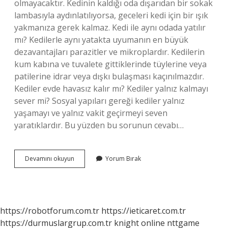
olmayacaktır. Kedinin kaldığı oda dışarıdan bir sokak
lambasıyla aydınlatılıyorsa, geceleri kedi için bir ışık
yakmanıza gerek kalmaz. Kedi ile aynı odada yatılır
mı? Kedilerle aynı yatakta uyumanın en büyük
dezavantajları parazitler ve mikroplardır. Kedilerin
kum kabına ve tuvalete gittiklerinde tüylerine veya
patilerine idrar veya dışkı bulaşması kaçınılmazdır.
Kediler evde havasız kalır mı? Kediler yalnız kalmayı
sever mi? Sosyal yapıları gereği kediler yalnız
yaşamayı ve yalnız vakit geçirmeyi seven
yaratıklardır. Bu yüzden bu sorunun cevabı…
Kediyi
Devamını okuyun
Yorum Bırak
Odaya
Kapatmak
Doğru
Mu
https://robotforum.com.tr
https://ieticaret.com.tr
https://durmuslargrup.com.tr
knight online
nttgame