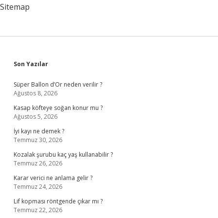
Sitemap
Sidebar
Son Yazılar
Süper Ballon d’Or neden verilir ?
Ağustos 8, 2026
Kasap köfteye soğan konur mu ?
Ağustos 5, 2026
İyi kayı ne demek ?
Temmuz 30, 2026
Kozalak şurubu kaç yaş kullanabilir ?
Temmuz 26, 2026
Karar verici ne anlama gelir ?
Temmuz 24, 2026
Lif kopması röntgende çıkar mı ?
Temmuz 22, 2026