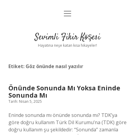
menüyü
Anasayfa
aç
Gizlilik Politikası
Sevimli Fikir Köşesi
Yasal Uyarı
Hayatına neşe katan kısa hikayeler!
Hakkımızda
Etiket:
Göz önünde nasıl yazılır
Önünde Sonunda Mı Yoksa Eninde
Sonunda Mı
Tarih: Nisan 5, 2025
Eninde sonunda mı önünde sonunda mı? TDK’ya
göre doğru kullanım Türk Dil Kurumu’na (TDK) göre
doğru kullanım şu şekildedir: “Sonunda” zamanla