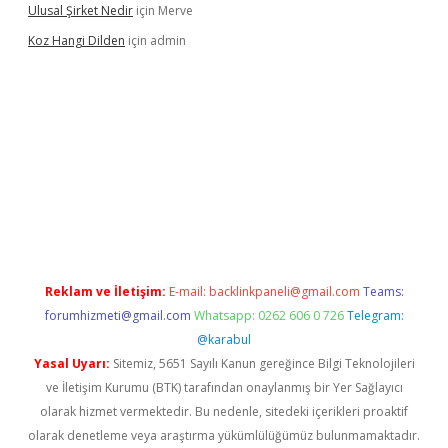
Ulusal Şirket Nedir
için
Merve
Koz Hangi Dilden
için
admin
t güncel
Reklam ve İletişim:
E-mail:
backlinkpaneli@gmail.com
Teams:
forumhizmeti@gmail.com
Whatsapp: 0262 606 0 726
Telegram:
@karabul
Yasal Uyarı:
Sitemiz, 5651 Sayılı Kanun gereğince Bilgi Teknolojileri
ve İletişim Kurumu (BTK) tarafından onaylanmış bir Yer Sağlayıcı
olarak hizmet vermektedir. Bu nedenle, sitedeki içerikleri proaktif
olarak denetleme veya araştırma yükümlülüğümüz bulunmamaktadır.