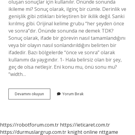
oluşan sonuçlar için kullanılır. Önünde sonunda
ikileme mi? Sonuç olarak, ilginç bir cümle. Derinlik ve
genişlik gibi zıtlıkları birleştiren bir ikilik değil. Sanki
kırılmış gibi. Orijinal kelime grubu “her şeyden önce
ve sonra”dır. Önünde sonunda ne demek TDK?
Sonuç olarak, ifade bir görevin nasıl tamamlandığını
veya bir olayın nasıl sonlandırıldığını belirten bir
ifadedir. Bazı bölgelerde “önce ve sonra” olarak
kullanımı da yaygındır. 1- Hala belirsiz olan bir şey,
geç de olsa netleşir. Eni konu mu, önü sonu mu?
“width…
Önünde
Devamını okuyun
Yorum Bırak
Sonunda
Mı
Yoksa
Eninde
Sonunda
https://robotforum.com.tr
https://ieticaret.com.tr
Mı
https://durmuslargrup.com.tr
knight online
nttgame