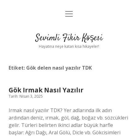
menüyü
Anasayfa
aç
Gizlilik Politikası
Sevimli Fikir Köşesi
Yasal Uyarı
Hayatına neşe katan kısa hikayeler!
Hakkımızda
Etiket:
Gök delen nasıl yazılır TDK
Gök Irmak Nasıl Yazılır
Tarih: Nisan 3, 2025
Irmak nasıl yazılır TDK? Yer adlarında ilk adın
ardından deniz, ırmak, göl, dağ, boğaz vb. sözcükleri
gelir. Türleri belirten ikinci adlar büyük harfle
başlar: Ağrı Dağı, Aral Gölü, Dicle vb. Gökcisimleri