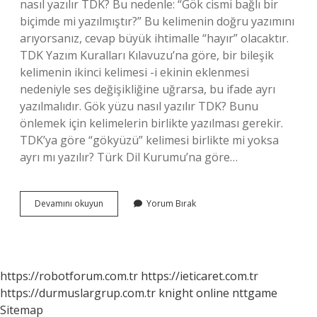
nasıl yazılır TDK? Bu nedenle: “Gök cismi bağlı bir
biçimde mi yazılmıştır?” Bu kelimenin doğru yazımını
arıyorsanız, cevap büyük ihtimalle “hayır” olacaktır.
TDK Yazım Kuralları Kılavuzu’na göre, bir bileşik
kelimenin ikinci kelimesi -i ekinin eklenmesi
nedeniyle ses değişikliğine uğrarsa, bu ifade ayrı
yazılmalıdır. Gök yüzu nasıl yazılır TDK? Bunu
önlemek için kelimelerin birlikte yazılması gerekir.
TDK’ya göre “gökyüzü” kelimesi birlikte mi yoksa
ayrı mı yazılır? Türk Dil Kurumu’na göre…
Gök
Devamını okuyun
Yorum Bırak
Irmak
Nasıl
Yazılır
https://robotforum.com.tr
https://ieticaret.com.tr
https://durmuslargrup.com.tr
knight online
nttgame
Sitemap